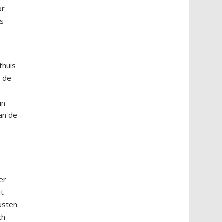
or
is
thuis
e de
in
an de
er
it
usten
ch