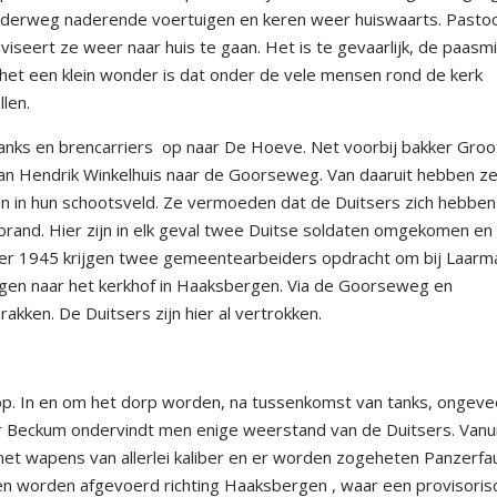
onderweg naderende voertuigen en keren weer huiswaarts. Pasto
eert ze weer naar huis te gaan. Het is te gevaarlijk, de paasm
 het een klein wonder is dat onder de vele mensen rond de kerk
llen.
anks en brencarriers
op naar De Hoeve. Net voorbij bakker Groo
is van Hendrik Winkelhuis naar de Goorseweg. Van daaruit hebben z
an in hun schootsveld. Ze vermoeden dat de Duitsers zich hebben
 brand. Hier zijn in elk geval twee Duitse soldaten omgekomen en 
er 1945 krijgen twee gemeentearbeiders opdracht om bij Laarm
engen naar het kerkhof in Haaksbergen. Via de Goorseweg en
ken. De Duitsers zijn hier al vertrokken.
. In en om het dorp worden, na tussenkomst van tanks, ongeve
Beckum ondervindt men enige weerstand van de Duitsers. Vanu
t wapens van allerlei kaliber en er worden zogeheten Panzerfa
n worden afgevoerd richting Haaksbergen , waar een provisoris