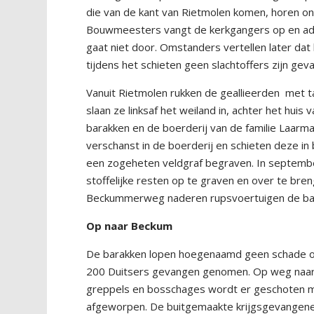
die van de kant van Rietmolen komen, horen 
Bouwmeesters vangt de kerkgangers op en advis
gaat niet door. Omstanders vertellen later dat
tijdens het schieten geen slachtoffers zijn geva
Vanuit Rietmolen rukken de geallieerden
met t
slaan ze linksaf het weiland in, achter het hu
barakken en de boerderij van de familie Laarm
verschanst in de boerderij en schieten deze in
een zogeheten veldgraf begraven. In septemb
stoffelijke resten op te graven en over te br
Beckummerweg naderen rupsvoertuigen de barak
Op naar Beckum
De barakken lopen hoegenaamd geen schade op
200 Duitsers gevangen genomen. Op weg naar 
greppels en bosschages wordt er geschoten me
afgeworpen. De buitgemaakte krijgsgevangene