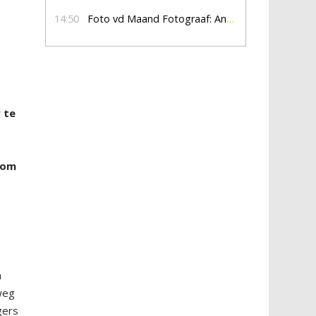
14:50
Foto vd Maand Fotograaf: Anna Jalving
 te
 om
n
weg
gers