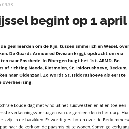
 09:33
jssel begint op 1 april
e geallieerden om de Rijn, tussen Emmerich en Wesel, over
kken. De Guards Armoured Division krijgt opdracht om via
ten naar Enschede. In Eibergen buigt het 1st. ARMD. Bn.
 af richting Neede, Rietmolen, St. Isidorushoeve, Beckum,
ken naar Oldenzaal. Zo wordt St. Isidorushoeve als eerste
e overheersing.
 schrale koude dag met wind uit het zuidwesten en af en toe een
erste verkenningsvoertuigen van de geallieerden in het dorp. Hu
tsers zijn in de barakken. Er wordt geschoten over de Beckummer
p pad naar de kerk om de paasmis bij te wonen. Sommige kerkgan