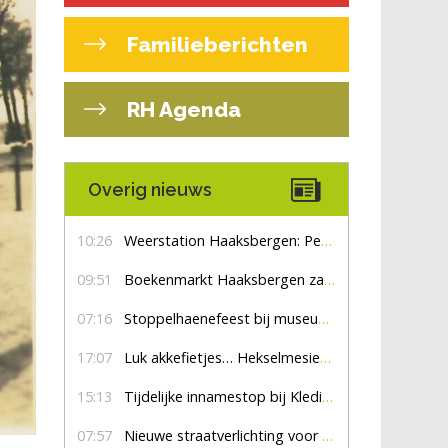
Familieberichten
RH Agenda
Overig nieuws
10:26
Weerstation Haaksbergen: Perioden met zon en droog
09:51
Boekenmarkt Haaksbergen zaterdag 8 augustus, marktplein Haaksbergen
07:16
Stoppelhaenefeest bij museum De Lebbenbrugge
17:07
Luk akkefietjes… HekselmesienHarry
15:13
Tijdelijke innamestop bij Kledingbank Stefania
07:57
Nieuwe straatverlichting voor De Veldmaat en De Pas