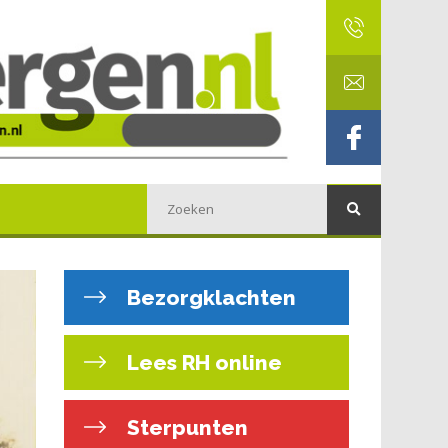
Bezorgklachten
Lees RH online
Sterpunten