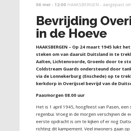
06 mei - 12:00
HAAKSBERGEN -
aangepast om
Bevrijding Overi
in de Hoeve
HAAKSBERGEN – Op 24 maart 1945 lukt het d
steken om van daaruit Duitsland in te tre
Aalten, Lichtenvoorde, Groenlo door te sto
Coldstream Guards ondersteund door tanks
via de Lonnekerburg (Enschede) op te trek
kerkdorp in Overijssel bevrijd van de Duits
Paasmorgen 08.00 uur
Het is 1 april 1945, hoogfeest van Pasen, een
regenbui. Vroeg in de morgen verschijnen de e
eerste opdracht is om te kijken of er nog Dui
richting dit kampement. Veel inwoners gaan o