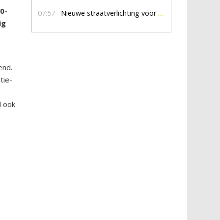
0-
07:57
Nieuwe straatverlichting voor De Veldmaat en De Pas
ig
end.
tie-
d ook