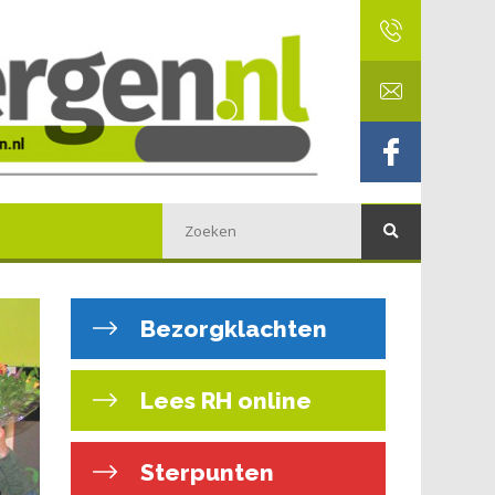
Bezorgklachten
Lees RH online
Sterpunten