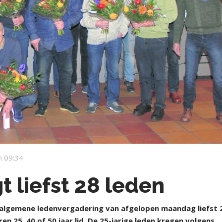
 09:34
t liefst 28 leden
algemene ledenvergadering van afgelopen maandag liefst 
en 25, 40 of 50 jaar lid. De 25-jarige leden kregen volgens