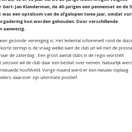
r Gert-Jan Klanderman, de 40-jarigen een pennenset en de 5
et was een optelsom van de afgelopen twee jaar, omdat vor
ergadering kon worden gehouden. Door verschillende
en aanwezig.
l een gezonde vereniging is. Het ledental schommelt rond de duiz
orte termijn is de vraag welke kant de club uit wil met de presta
 naar de zaterdag . Een groot aantal clubs in de regio worstelt
 seizoen wil de club daar een besluit over nemen. Natuurlijk wer
 vernieuwde hoofdveld. Vorige maand werd er een nieuwe toplaag
elers daarover zijn uitermate positief.