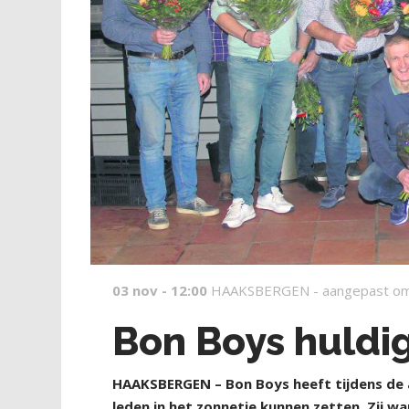
03 nov - 12:00
HAAKSBERGEN -
aangepast om
Bon Boys huldig
HAAKSBERGEN – Bon Boys heeft tijdens de 
leden in het zonnetje kunnen zetten. Zij war