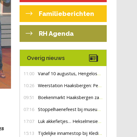
Familieberichten
RH Agenda
Overig nieuws
11:00
Vanaf 10 augustus, Hengelosestraat drie weken dicht voor doorgaand verkeer
10:26
Weerstation Haaksbergen: Perioden met zon en droog
09:51
Boekenmarkt Haaksbergen zaterdag 8 augustus, marktplein Haaksbergen
07:16
Stoppelhaenefeest bij museum De Lebbenbrugge
17:07
Luk akkefietjes… HekselmesienHarry
28
15:13
Tijdelijke innamestop bij Kledingbank Stefania