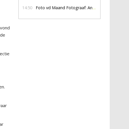
14:50
Foto vd Maand Fotograaf: Anna Jalving
avond
 de
ectie
e
en.
waar
ar