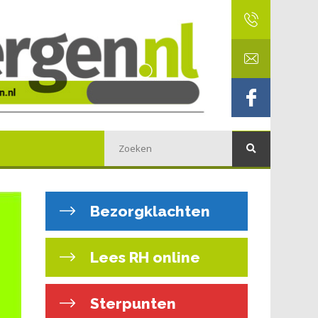
Bezorgklachten
Lees RH online
Sterpunten