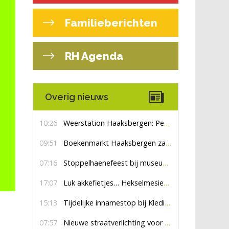
Familieberichten
RH Agenda
Overig nieuws
10:26
Weerstation Haaksbergen: Perioden met zon en droog
09:51
Boekenmarkt Haaksbergen zaterdag 8 augustus, marktplein Haaksbergen
07:16
Stoppelhaenefeest bij museum De Lebbenbrugge
17:07
Luk akkefietjes… HekselmesienHarry
15:13
Tijdelijke innamestop bij Kledingbank Stefania
07:57
Nieuwe straatverlichting voor De Veldmaat en De Pas