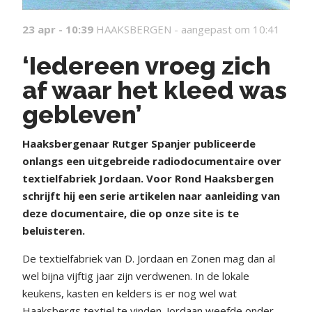
23 apr - 10:39
HAAKSBERGEN -
aangepast om 10:41
‘Iedereen vroeg zich
af waar het kleed was
gebleven’
Haaksbergenaar Rutger Spanjer publiceerde
onlangs een uitgebreide radiodocumentaire over
textielfabriek Jordaan. Voor Rond Haaksbergen
schrijft hij een serie artikelen naar aanleiding van
deze documentaire, die op onze site is te
beluisteren.
De textielfabriek van D. Jordaan en Zonen mag dan al
wel bijna vijftig jaar zijn verdwenen. In de lokale
keukens, kasten en kelders is er nog wel wat
Haaksbergs textiel te vinden. Jordaan weefde onder