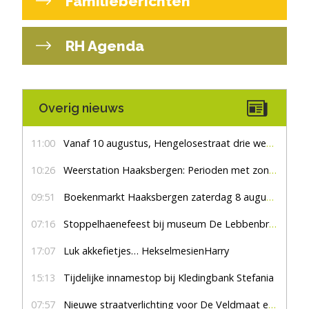
Familieberichten
RH Agenda
Overig nieuws
11:00
Vanaf 10 augustus, Hengelosestraat drie weken dicht voor doorgaand verkeer
10:26
Weerstation Haaksbergen: Perioden met zon en droog
09:51
Boekenmarkt Haaksbergen zaterdag 8 augustus, marktplein Haaksbergen
07:16
Stoppelhaenefeest bij museum De Lebbenbrugge
17:07
Luk akkefietjes… HekselmesienHarry
15:13
Tijdelijke innamestop bij Kledingbank Stefania
07:57
Nieuwe straatverlichting voor De Veldmaat en De Pas