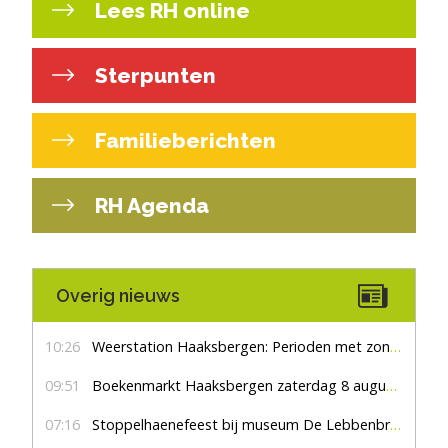
Lees RH online
Sterpunten
Familieberichten
RH Agenda
Overig nieuws
10:26
Weerstation Haaksbergen: Perioden met zon en droog
09:51
Boekenmarkt Haaksbergen zaterdag 8 augustus, marktplein Haaksbergen
07:16
Stoppelhaenefeest bij museum De Lebbenbrugge