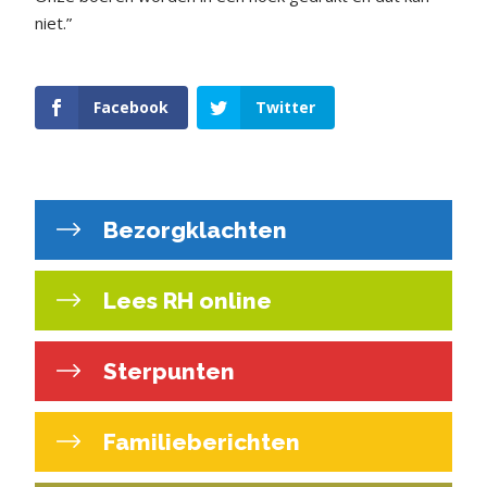
niet.”
Facebook
Twitter
Bezorgklachten
Lees RH online
Sterpunten
Familieberichten