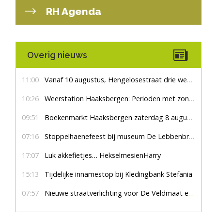
RH Agenda
Overig nieuws
11:00
Vanaf 10 augustus, Hengelosestraat drie weken dicht voor doorgaand verkeer
10:26
Weerstation Haaksbergen: Perioden met zon en droog
09:51
Boekenmarkt Haaksbergen zaterdag 8 augustus, marktplein Haaksbergen
07:16
Stoppelhaenefeest bij museum De Lebbenbrugge
17:07
Luk akkefietjes… HekselmesienHarry
15:13
Tijdelijke innamestop bij Kledingbank Stefania
07:57
Nieuwe straatverlichting voor De Veldmaat en De Pas