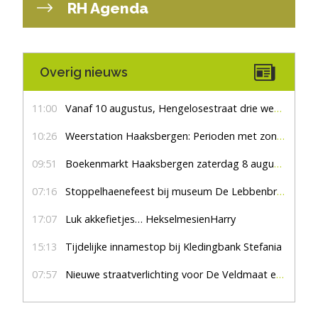
RH Agenda
Overig nieuws
11:00
Vanaf 10 augustus, Hengelosestraat drie weken dicht voor doorgaand verkeer
10:26
Weerstation Haaksbergen: Perioden met zon en droog
09:51
Boekenmarkt Haaksbergen zaterdag 8 augustus, marktplein Haaksbergen
07:16
Stoppelhaenefeest bij museum De Lebbenbrugge
17:07
Luk akkefietjes… HekselmesienHarry
15:13
Tijdelijke innamestop bij Kledingbank Stefania
07:57
Nieuwe straatverlichting voor De Veldmaat en De Pas