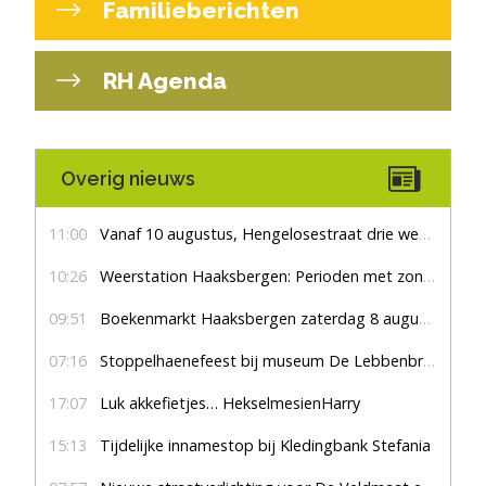
Familieberichten
RH Agenda
Overig nieuws
11:00
Vanaf 10 augustus, Hengelosestraat drie weken dicht voor doorgaand verkeer
10:26
Weerstation Haaksbergen: Perioden met zon en droog
09:51
Boekenmarkt Haaksbergen zaterdag 8 augustus, marktplein Haaksbergen
07:16
Stoppelhaenefeest bij museum De Lebbenbrugge
17:07
Luk akkefietjes… HekselmesienHarry
15:13
Tijdelijke innamestop bij Kledingbank Stefania