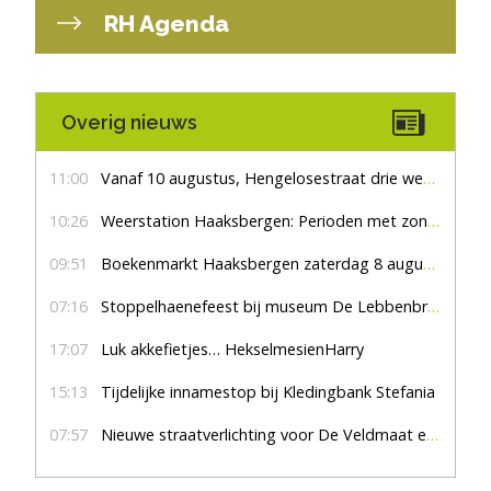
RH Agenda
Overig nieuws
11:00
Vanaf 10 augustus, Hengelosestraat drie weken dicht voor doorgaand verkeer
10:26
Weerstation Haaksbergen: Perioden met zon en droog
09:51
Boekenmarkt Haaksbergen zaterdag 8 augustus, marktplein Haaksbergen
07:16
Stoppelhaenefeest bij museum De Lebbenbrugge
17:07
Luk akkefietjes… HekselmesienHarry
15:13
Tijdelijke innamestop bij Kledingbank Stefania
07:57
Nieuwe straatverlichting voor De Veldmaat en De Pas