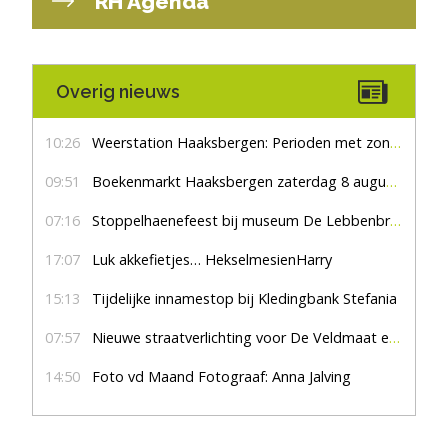
RH Agenda
Overig nieuws
10:26
Weerstation Haaksbergen: Perioden met zon en droog
09:51
Boekenmarkt Haaksbergen zaterdag 8 augustus, marktplein Haaksbergen
07:16
Stoppelhaenefeest bij museum De Lebbenbrugge
17:07
Luk akkefietjes… HekselmesienHarry
15:13
Tijdelijke innamestop bij Kledingbank Stefania
07:57
Nieuwe straatverlichting voor De Veldmaat en De Pas
14:50
Foto vd Maand Fotograaf: Anna Jalving