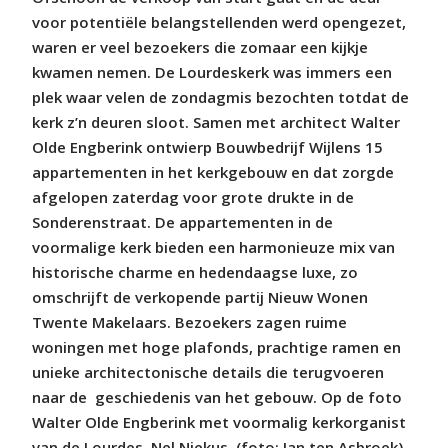
voor potentiële belangstellenden werd opengezet,
waren er veel bezoekers die zomaar een kijkje
kwamen nemen. De Lourdeskerk was immers een
plek waar velen de zondagmis bezochten totdat de
kerk z’n deuren sloot. Samen met architect Walter
Olde Engberink ontwierp Bouwbedrijf Wijlens 15
appartementen in het kerkgebouw en dat zorgde
afgelopen zaterdag voor grote drukte in de
Sonderenstraat. De appartementen in de
voormalige kerk bieden een harmonieuze mix van
historische charme en hedendaagse luxe, zo
omschrijft de verkopende partij Nieuw Wonen
Twente Makelaars. Bezoekers zagen ruime
woningen met hoge plafonds, prachtige ramen en
unieke architectonische details die terugvoeren
naar de
geschiedenis van het gebouw. Op de foto
Walter Olde Engberink met voormalig kerkorganist
van de Lourdes, Nel Niekus. (foto: Jan ten Asbroek).