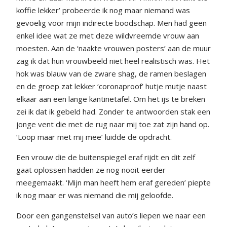
koffie lekker’ probeerde ik nog maar niemand was
gevoelig voor mijn indirecte boodschap. Men had geen
enkel idee wat ze met deze wildvreemde vrouw aan
moesten. Aan de ‘naakte vrouwen posters’ aan de muur
zag ik dat hun vrouwbeeld niet heel realistisch was. Het
hok was blauw van de zware shag, de ramen beslagen
en de groep zat lekker ‘coronaproof’ hutje mutje naast
elkaar aan een lange kantinetafel. Om het ijs te breken
zei ik dat ik gebeld had. Zonder te antwoorden stak een
jonge vent die met de rug naar mij toe zat zijn hand op.
‘Loop maar met mij mee’ luidde de opdracht.
Een vrouw die de buitenspiegel eraf rijdt en dit zelf
gaat oplossen hadden ze nog nooit eerder
meegemaakt. ‘Mijn man heeft hem eraf gereden’ piepte
ik nog maar er was niemand die mij geloofde.
Door een gangenstelsel van auto’s liepen we naar een