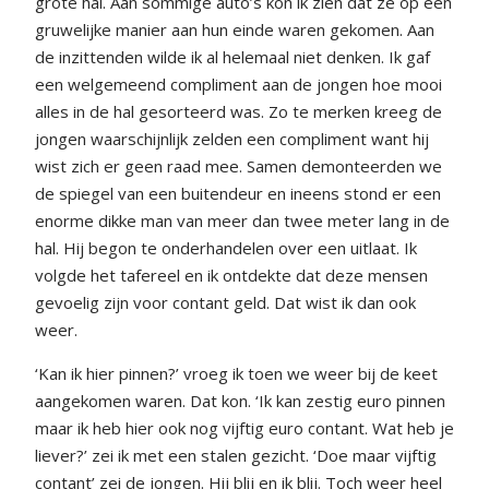
grote hal. Aan sommige auto’s kon ik zien dat ze op een
gruwelijke manier aan hun einde waren gekomen. Aan
de inzittenden wilde ik al helemaal niet denken. Ik gaf
een welgemeend compliment aan de jongen hoe mooi
alles in de hal gesorteerd was. Zo te merken kreeg de
jongen waarschijnlijk zelden een compliment want hij
wist zich er geen raad mee. Samen demonteerden we
de spiegel van een buitendeur en ineens stond er een
enorme dikke man van meer dan twee meter lang in de
hal. Hij begon te onderhandelen over een uitlaat. Ik
volgde het tafereel en ik ontdekte dat deze mensen
gevoelig zijn voor contant geld. Dat wist ik dan ook
weer.
‘Kan ik hier pinnen?’ vroeg ik toen we weer bij de keet
aangekomen waren. Dat kon. ‘Ik kan zestig euro pinnen
maar ik heb hier ook nog vijftig euro contant. Wat heb je
liever?’ zei ik met een stalen gezicht. ‘Doe maar vijftig
contant’ zei de jongen. Hij blij en ik blij. Toch weer heel