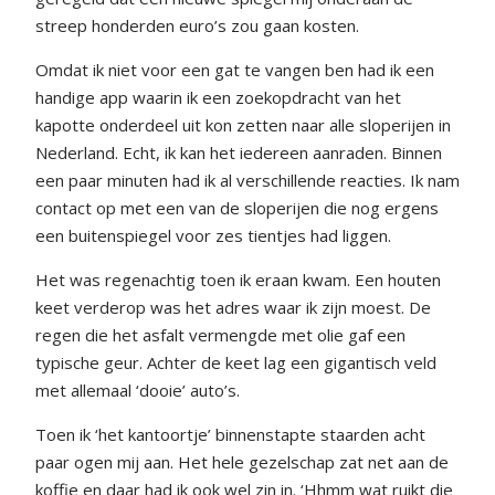
streep honderden euro’s zou gaan kosten.
Omdat ik niet voor een gat te vangen ben had ik een
handige app waarin ik een zoekopdracht van het
kapotte onderdeel uit kon zetten naar alle sloperijen in
Nederland. Echt, ik kan het iedereen aanraden. Binnen
een paar minuten had ik al verschillende reacties. Ik nam
contact op met een van de sloperijen die nog ergens
een buitenspiegel voor zes tientjes had liggen.
Het was regenachtig toen ik eraan kwam. Een houten
keet verderop was het adres waar ik zijn moest. De
regen die het asfalt vermengde met olie gaf een
typische geur. Achter de keet lag een gigantisch veld
met allemaal ‘dooie’ auto’s.
Toen ik ‘het kantoortje’ binnenstapte staarden acht
paar ogen mij aan. Het hele gezelschap zat net aan de
koffie en daar had ik ook wel zin in. ‘Hhmm wat ruikt die