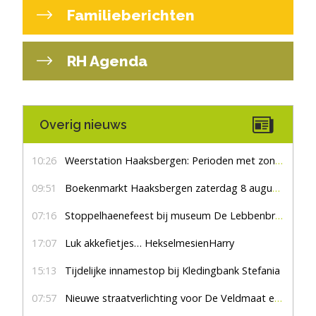
Familieberichten
RH Agenda
Overig nieuws
10:26
Weerstation Haaksbergen: Perioden met zon en droog
09:51
Boekenmarkt Haaksbergen zaterdag 8 augustus, marktplein Haaksbergen
07:16
Stoppelhaenefeest bij museum De Lebbenbrugge
17:07
Luk akkefietjes… HekselmesienHarry
15:13
Tijdelijke innamestop bij Kledingbank Stefania
07:57
Nieuwe straatverlichting voor De Veldmaat en De Pas