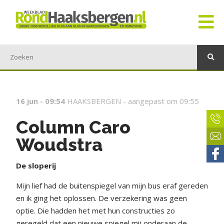
16 jun - 09:54
HAAKSBERGEN -
aangepast om 09:55
Column Caro
Woudstra
De sloperij
Mijn lief had de buitenspiegel van mijn bus eraf gereden
en ik ging het oplossen. De verzekering was geen
optie. Die hadden het met hun constructies zo
geregeld dat een nieuwe spiegel mij onderaan de