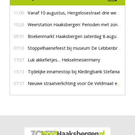
11:00
Vanaf 10 augustus, Hengelosestraat drie weken dicht voor doorgaand verkeer
10:26
Weerstation Haaksbergen: Perioden met zon en droog
09:51
Boekenmarkt Haaksbergen zaterdag 8 augustus, marktplein Haaksbergen
07:16
Stoppelhaenefeest bij museum De Lebbenbrugge
17:07
Luk akkefietjes… HekselmesienHarry
15:13
Tijdelijke innamestop bij Kledingbank Stefania
07:57
Nieuwe straatverlichting voor De Veldmaat en De Pas