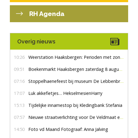
RH Agenda
Overig nieuws
10:26
Weerstation Haaksbergen: Perioden met zon en droog
09:51
Boekenmarkt Haaksbergen zaterdag 8 augustus, marktplein Haaksbergen
07:16
Stoppelhaenefeest bij museum De Lebbenbrugge
17:07
Luk akkefietjes… HekselmesienHarry
15:13
Tijdelijke innamestop bij Kledingbank Stefania
07:57
Nieuwe straatverlichting voor De Veldmaat en De Pas
14:50
Foto vd Maand Fotograaf: Anna Jalving