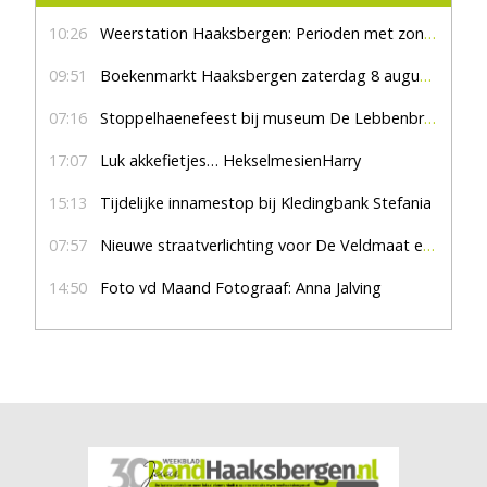
10:26
Weerstation Haaksbergen: Perioden met zon en droog
09:51
Boekenmarkt Haaksbergen zaterdag 8 augustus, marktplein Haaksbergen
07:16
Stoppelhaenefeest bij museum De Lebbenbrugge
17:07
Luk akkefietjes… HekselmesienHarry
15:13
Tijdelijke innamestop bij Kledingbank Stefania
07:57
Nieuwe straatverlichting voor De Veldmaat en De Pas
14:50
Foto vd Maand Fotograaf: Anna Jalving