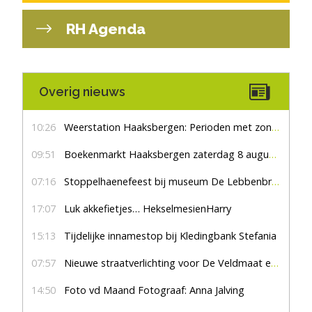
RH Agenda
Overig nieuws
10:26
Weerstation Haaksbergen: Perioden met zon en droog
09:51
Boekenmarkt Haaksbergen zaterdag 8 augustus, marktplein Haaksbergen
07:16
Stoppelhaenefeest bij museum De Lebbenbrugge
17:07
Luk akkefietjes… HekselmesienHarry
15:13
Tijdelijke innamestop bij Kledingbank Stefania
07:57
Nieuwe straatverlichting voor De Veldmaat en De Pas
14:50
Foto vd Maand Fotograaf: Anna Jalving