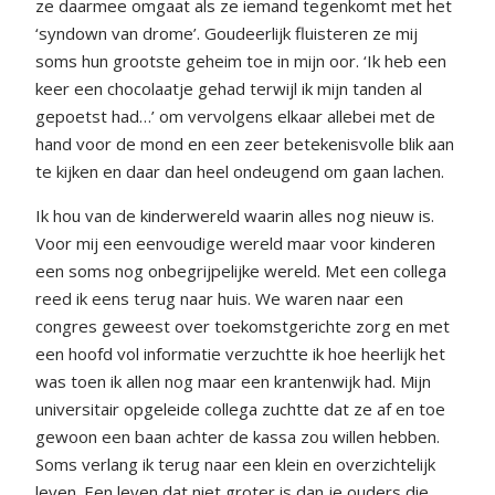
ze daarmee omgaat als ze iemand tegenkomt met het
‘syndown van drome’. Goudeerlijk fluisteren ze mij
soms hun grootste geheim toe in mijn oor. ‘Ik heb een
keer een chocolaatje gehad terwijl ik mijn tanden al
gepoetst had…’ om vervolgens elkaar allebei met de
hand voor de mond en een zeer betekenisvolle blik aan
te kijken en daar dan heel ondeugend om gaan lachen.
Ik hou van de kinderwereld waarin alles nog nieuw is.
Voor mij een eenvoudige wereld maar voor kinderen
een soms nog onbegrijpelijke wereld. Met een collega
reed ik eens terug naar huis. We waren naar een
congres geweest over toekomstgerichte zorg en met
een hoofd vol informatie verzuchtte ik hoe heerlijk het
was toen ik allen nog maar een krantenwijk had. Mijn
universitair opgeleide collega zuchtte dat ze af en toe
gewoon een baan achter de kassa zou willen hebben.
Soms verlang ik terug naar een klein en overzichtelijk
leven. Een leven dat niet groter is dan je ouders die