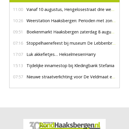
11:00
Vanaf 10 augustus, Hengelosestraat drie weken dicht voor doorgaand verkeer
10:26
Weerstation Haaksbergen: Perioden met zon en droog
09:51
Boekenmarkt Haaksbergen zaterdag 8 augustus, marktplein Haaksbergen
07:16
Stoppelhaenefeest bij museum De Lebbenbrugge
17:07
Luk akkefietjes… HekselmesienHarry
15:13
Tijdelijke innamestop bij Kledingbank Stefania
07:57
Nieuwe straatverlichting voor De Veldmaat en De Pas