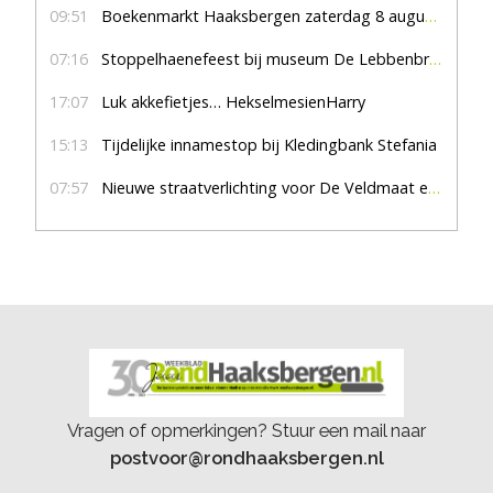
09:51
Boekenmarkt Haaksbergen zaterdag 8 augustus, marktplein Haaksbergen
07:16
Stoppelhaenefeest bij museum De Lebbenbrugge
17:07
Luk akkefietjes… HekselmesienHarry
15:13
Tijdelijke innamestop bij Kledingbank Stefania
07:57
Nieuwe straatverlichting voor De Veldmaat en De Pas
Vragen of opmerkingen? Stuur een mail naar
postvoor@rondhaaksbergen.nl