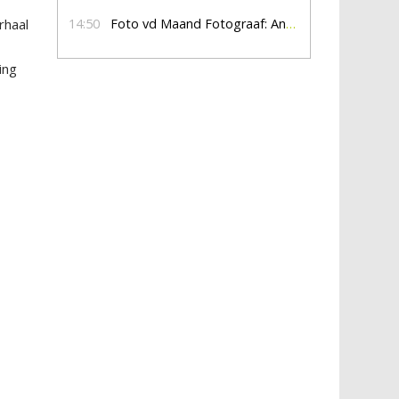
rhaal
14:50
Foto vd Maand Fotograaf: Anna Jalving
ing