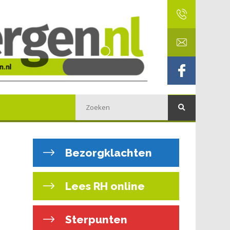
Bezorgklachten
Lees RH online
Sterpunten