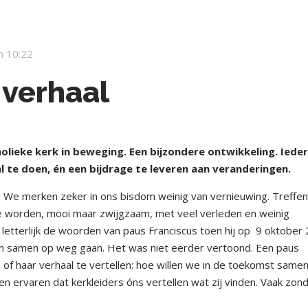
m 10:22
 verhaal
lieke kerk in beweging. Een bijzondere ontwikkeling. Iede
aal te doen, én een bijdrage te leveren aan veranderingen.
 We merken zeker in ons bisdom weinig van vernieuwing. Treffen
e worden, mooi maar zwijgzaam, met veel verleden en weinig
 letterlijk de woorden van paus Franciscus toen hij op
9 oktober
n samen op weg gaan. Het was niet eerder vertoond. Een paus
of haar verhaal te vertellen: hoe willen we in de toekomst samen
den ervaren dat kerkleiders óns vertellen wat zij vinden. Vaak zon