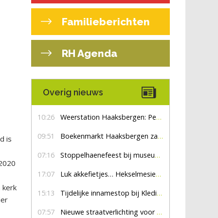
Familieberichten
RH Agenda
Overig nieuws
r
10:26
Weerstation Haaksbergen: Perioden met zon en droog
09:51
Boekenmarkt Haaksbergen zaterdag 8 augustus, marktplein Haaksbergen
d is
07:16
Stoppelhaenefeest bij museum De Lebbenbrugge
 2020
17:07
Luk akkefietjes… HekselmesienHarry
 kerk
15:13
Tijdelijke innamestop bij Kledingbank Stefania
der
07:57
Nieuwe straatverlichting voor De Veldmaat en De Pas