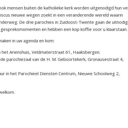
r ook mensen buiten de katholieke kerk worden uitgenodigd hun ve
ranciscus nieuwe wegen zoekt in een veranderende wereld waarin
derweg. De drie parochies in Zuidoost-Twente gaan de uitnodig
le gespreksmomenten en hebben een kop koffie voor u klaarstaan.
 maken in uw agenda en kom:
in het Arienshuis, Veldmaterstraat 61, Haaksbergen.
n de parochiezaal van de H. M. Geboortekerk, Gronausestraat 4,
uur in het Parochieel Diensten Centrum, Nieuwe Schoolweg 2,
 welkom.