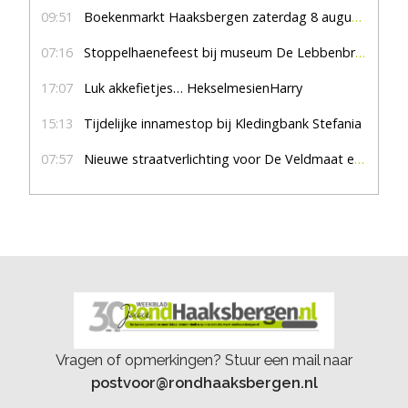
09:51
Boekenmarkt Haaksbergen zaterdag 8 augustus, marktplein Haaksbergen
07:16
Stoppelhaenefeest bij museum De Lebbenbrugge
17:07
Luk akkefietjes… HekselmesienHarry
15:13
Tijdelijke innamestop bij Kledingbank Stefania
07:57
Nieuwe straatverlichting voor De Veldmaat en De Pas
Vragen of opmerkingen? Stuur een mail naar
postvoor@rondhaaksbergen.nl