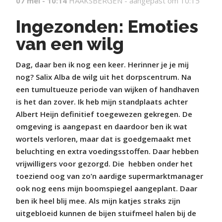
07 mei - 10:14
HAAKSBERGEN -
aangepast om 10:15
Ingezonden: Emoties
van een wilg
Dag, daar ben ik nog een keer. Herinner je je mij
nog? Salix Alba de wilg uit het dorpscentrum. Na
een tumultueuze periode van wijken of handhaven
is het dan zover. Ik heb mijn standplaats achter
Albert Heijn definitief toegewezen gekregen. De
omgeving is aangepast en daardoor ben ik wat
wortels verloren, maar dat is goedgemaakt met
beluchting en extra voedingsstoffen. Daar hebben
vrijwilligers voor gezorgd. Die
hebben onder het
toeziend oog van zo’n aardige supermarktmanager
ook nog eens mijn boomspiegel aangeplant. Daar
ben ik heel blij mee. Als mijn katjes straks zijn
uitgebloeid kunnen de bijen stuifmeel halen bij de