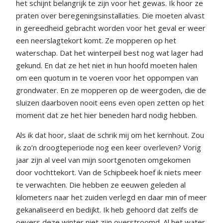
het schijnt belangrijk te zijn voor het gewas. Ik hoor ze
praten over beregeningsinstallaties. Die moeten alvast
in gereedheid gebracht worden voor het geval er weer
een neerslagtekort komt. Ze mopperen op het
waterschap. Dat het winterpeil best nog wat lager had
gekund. En dat ze het niet in hun hoofd moeten halen
om een quotum in te voeren voor het oppompen van
grondwater. En ze mopperen op de weergoden, die de
sluizen daarboven nooit eens even open zetten op het
moment dat ze het hier beneden hard nodig hebben.
Als ik dat hoor, slaat de schrik mij om het kernhout. Zou
ik zo’n droogteperiode nog een keer overleven? Vorig
jaar zijn al veel van mijn soortgenoten omgekomen
door vochttekort. Van de Schipbeek hoef ik niets meer
te verwachten. Die hebben ze eeuwen geleden al
kilometers naar het zuiden verlegd en daar min of meer
gekanaliseerd en bedijkt. Ik heb gehoord dat zelfs de
oevers deze winter niet zijn overstroomd. Al het water