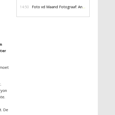
14:50
Foto vd Maand Fotograaf: Anna Jalving
en
ster
 moet
.
ryon
te.
t. De