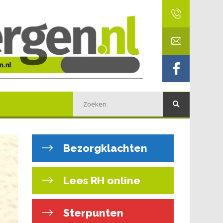
Bezorgklachten
Lees RH online
Sterpunten