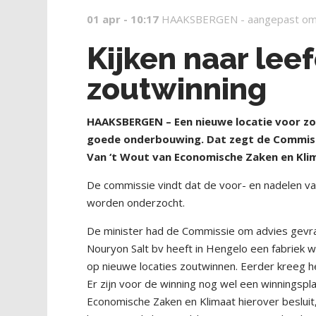
01 apr - 10:17
HAAKSBERGEN -
aangepast om
Kijken naar lee
zoutwinning
HAAKSBERGEN – Een nieuwe locatie voor z
goede onderbouwing. Dat zegt de Commissi
Van ‘t Wout van Economische Zaken en Kli
De commissie vindt dat de voor- en nadelen 
worden onderzocht.
De minister had de Commissie om advies gevraa
Nouryon Salt bv heeft in Hengelo een fabriek 
op nieuwe locaties zoutwinnen. Eerder kreeg h
Er zijn voor de winning nog wel een winningsp
Economische Zaken en Klimaat hierover besluit