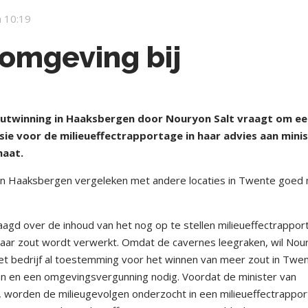
 10:19
fomgeving bij
outwinning in Haaksbergen door Nouryon Salt vraagt om e
e voor de milieueffectrapportage in haar advies aan mini
maat.
van Haaksbergen vergeleken met andere locaties in Twente goed
gd over de inhoud van het nog op te stellen milieueffectrapport
waar zout wordt verwerkt. Omdat de cavernes leegraken, wil Nou
et bedrijf al toestemming voor het winnen van meer zout in Twen
lan en een omgevingsvergunning nodig. Voordat de minister van
, worden de milieugevolgen onderzocht in een milieueffectrappor