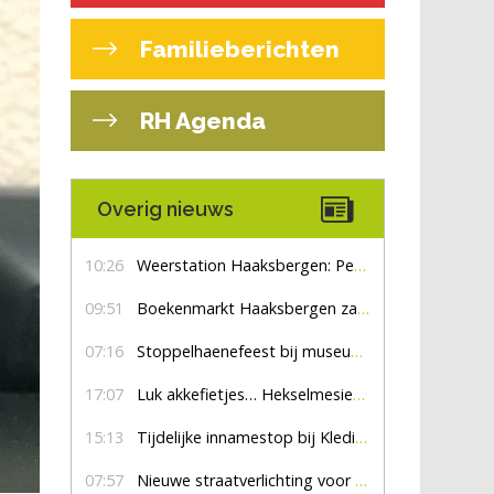
Familieberichten
RH Agenda
Overig nieuws
10:26
Weerstation Haaksbergen: Perioden met zon en droog
09:51
Boekenmarkt Haaksbergen zaterdag 8 augustus, marktplein Haaksbergen
07:16
Stoppelhaenefeest bij museum De Lebbenbrugge
17:07
Luk akkefietjes… HekselmesienHarry
15:13
Tijdelijke innamestop bij Kledingbank Stefania
07:57
Nieuwe straatverlichting voor De Veldmaat en De Pas