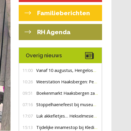
Familieberichten
RH Agenda
Overig nieuws
11:00
Vanaf 10 augustus, Hengelosestraat drie weken dicht voor doorgaand verkeer
10:26
Weerstation Haaksbergen: Perioden met zon en droog
09:51
Boekenmarkt Haaksbergen zaterdag 8 augustus, marktplein Haaksbergen
07:16
Stoppelhaenefeest bij museum De Lebbenbrugge
17:07
Luk akkefietjes… HekselmesienHarry
15:13
Tijdelijke innamestop bij Kledingbank Stefania