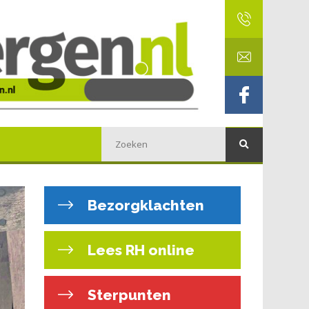
Bezorgklachten
Lees RH online
Sterpunten