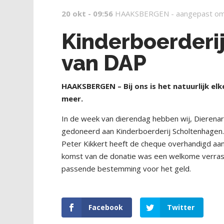
20 okt - 09:56
HAAKSBERGEN -
aangepast om
Kinderboerderi
van DAP
HAAKSBERGEN – Bij ons is het natuurlijk e
meer.
In de week van dierendag hebben wij, Dierena
gedoneerd aan Kinderboerderij Scholtenhagen.
Peter Kikkert heeft de cheque overhandigd aan
komst van de donatie was een welkome verras
passende bestemming voor het geld.
Facebook
Twitter