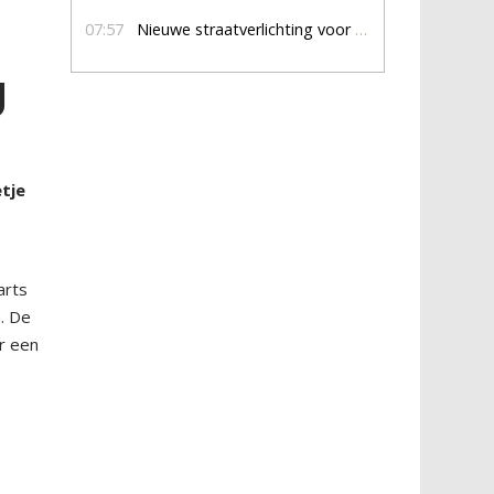
07:57
Nieuwe straatverlichting voor De Veldmaat en De Pas
g
tje
arts
. De
r een