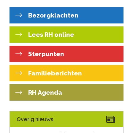
Bezorgklachten
Lees RH online
Sterpunten
Familieberichten
RH Agenda
Overig nieuws