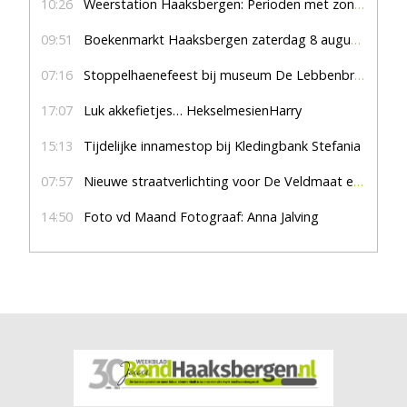
10:26
Weerstation Haaksbergen: Perioden met zon en droog
09:51
Boekenmarkt Haaksbergen zaterdag 8 augustus, marktplein Haaksbergen
07:16
Stoppelhaenefeest bij museum De Lebbenbrugge
17:07
Luk akkefietjes… HekselmesienHarry
15:13
Tijdelijke innamestop bij Kledingbank Stefania
07:57
Nieuwe straatverlichting voor De Veldmaat en De Pas
14:50
Foto vd Maand Fotograaf: Anna Jalving