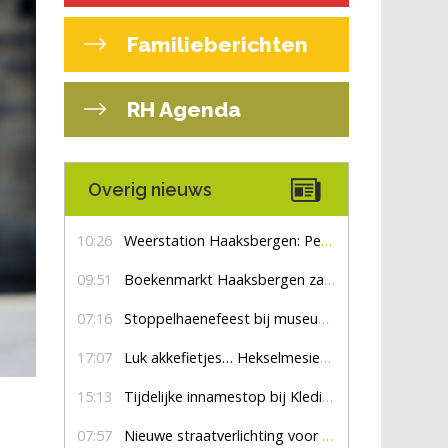
Familieberichten
RH Agenda
Overig nieuws
10:26
Weerstation Haaksbergen: Perioden met zon en droog
09:51
Boekenmarkt Haaksbergen zaterdag 8 augustus, marktplein Haaksbergen
07:16
Stoppelhaenefeest bij museum De Lebbenbrugge
17:07
Luk akkefietjes… HekselmesienHarry
15:13
Tijdelijke innamestop bij Kledingbank Stefania
07:57
Nieuwe straatverlichting voor De Veldmaat en De Pas