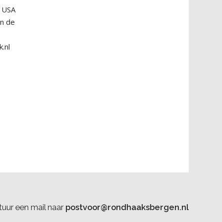
e USA
en de
.nl
uur een mail naar
postvoor@rondhaaksbergen.nl