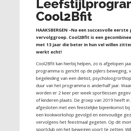
Leefstijlprogr
Cool2Bfit
HAAKSBERGEN –Na een succesvolle eerste gr
vervolggroep. Cool2Bfit is een gecombineer
met 13 jaar die beter in hun vel willen zit
werkt echt!
Cool2Bfit kan hierbij helpen, zo is afgelopen ja
programma is gericht op de pijlers beweging, 
begeleiding van een diëtist, psycholoog/ortho
duur van het programma is anderhalf jaar. Waar
worden er 2 keer per week sportlessen gegeve
of kinderen plaats. De groep van 2019 heeft in
afgesloten met een feestelijke bijeenkomst bi
een kookworkshop gevolgd en eenvoudige gez
vervolgens het feestmaal gegeten. Op dit mome
sportclub om het bewegen voort te zetten. Wi