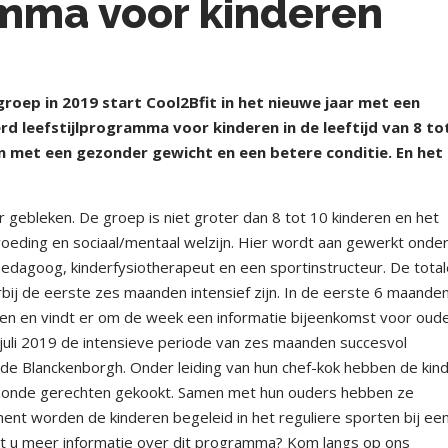
amma voor kinderen
oep in 2019 start Cool2Bfit in het nieuwe jaar met een
d leefstijlprogramma voor kinderen in de leeftijd van 8 to
ten met een gezonder gewicht en een betere conditie. En het
ar gebleken. De groep is niet groter dan 8 tot 10 kinderen en het
voeding en sociaal/mentaal welzijn. Hier wordt aan gewerkt onde
pedagoog, kinderfysiotherapeut en een sportinstructeur. De tota
bij de eerste zes maanden intensief zijn. In de eerste 6 maande
n en vindt er om de week een informatie bijeenkomst voor oud
 juli 2019 de intensieve periode van zes maanden succesvol
j de Blanckenborgh. Onder leiding van hun chef-kok hebben de kin
onde gerechten gekookt. Samen met hun ouders hebben ze
nt worden de kinderen begeleid in het reguliere sporten bij ee
lt u meer informatie over dit programma? Kom langs op ons