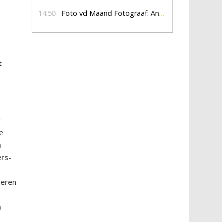
14:50
Foto vd Maand Fotograaf: Anna Jalving
t
r
le
n
ers-
deren
n