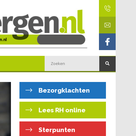
Bezorgklachten
Lees RH online
Sterpunten