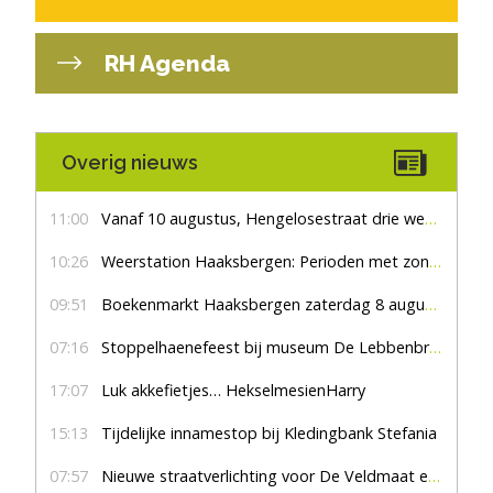
RH Agenda
Overig nieuws
11:00
Vanaf 10 augustus, Hengelosestraat drie weken dicht voor doorgaand verkeer
10:26
Weerstation Haaksbergen: Perioden met zon en droog
09:51
Boekenmarkt Haaksbergen zaterdag 8 augustus, marktplein Haaksbergen
07:16
Stoppelhaenefeest bij museum De Lebbenbrugge
17:07
Luk akkefietjes… HekselmesienHarry
15:13
Tijdelijke innamestop bij Kledingbank Stefania
07:57
Nieuwe straatverlichting voor De Veldmaat en De Pas