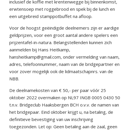
inclusief de koffie met krentenwegge bij binnenkomst,
erwtensoep met roggebrood en spek bij de lunch en
een uitgebreid stamppotbuffet na afloop.
Voor de hoogst geëindigde deelnemers zijn er aardige
geldprijzen, voor een groot aantal andere spelers een
prijzentafel-in-natura. Belangstellenden kunnen zich
aanmelden bij Hans Heitkamp,
hansheitkamp@gmail.com, onder vermelding van naam,
adres, telefoonnummer, naam van de bridgepartner en
voor zover mogelijk ook de lidmaatschapnrs. van de
NBB.
De deelnamekosten van € 50,- per paar vóór 25
oktober 2022 overmaken op NL97 INGB 0005 0430 50
t.n.v. Bridgeclub Haaksbergen BCH o.v.v. de namen van
het bridgepaar. Eind oktober krijgt u, na betaling, de
definitieve bevestiging van uw inschrijving
toegezonden. Let op: Geen betaling aan de zaal, geen