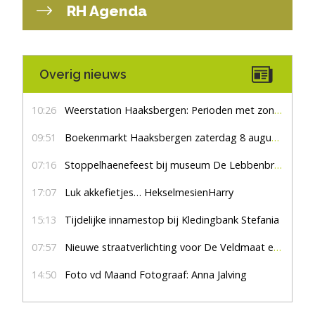
RH Agenda
Overig nieuws
10:26
Weerstation Haaksbergen: Perioden met zon en droog
09:51
Boekenmarkt Haaksbergen zaterdag 8 augustus, marktplein Haaksbergen
07:16
Stoppelhaenefeest bij museum De Lebbenbrugge
17:07
Luk akkefietjes… HekselmesienHarry
15:13
Tijdelijke innamestop bij Kledingbank Stefania
07:57
Nieuwe straatverlichting voor De Veldmaat en De Pas
14:50
Foto vd Maand Fotograaf: Anna Jalving