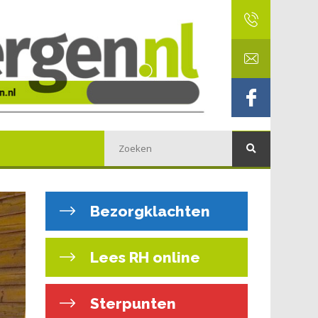
Bezorgklachten
Lees RH online
Sterpunten