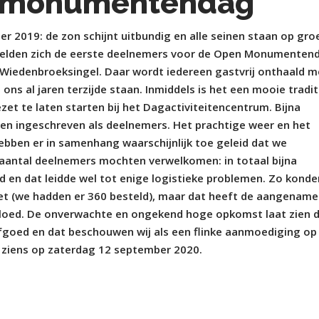
n monumentendag
 2019: de zon schijnt uitbundig en alle seinen staan op gro
melden zich de eerste deelnemers voor de Open Monumenten
 Wiedenbroeksingel. Daar wordt iedereen gastvrij onthaald m
ie ons al jaren terzijde staan. Inmiddels is het een mooie tradit
et te laten starten bij het Dagactiviteitencentrum. Bijna
n ingeschreven als deelnemers. Het prachtige weer en het
bben er in samenhang waarschijnlijk toe geleid dat we
t aantal deelnemers mochten verwelkomen: in totaal bijna
rd en dat leidde wel tot enige logistieke problemen. Zo kond
ket (we hadden er 360 besteld), maar dat heeft de aangename
nvloed. De onverwachte en ongekend hoge opkomst laat zien 
erfgoed en dat beschouwen wij als een flinke aanmoediging op
 ziens op zaterdag 12 september 2020.