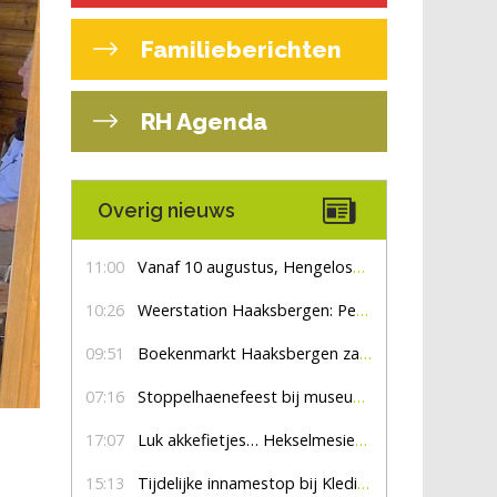
Familieberichten
RH Agenda
Overig nieuws
11:00
Vanaf 10 augustus, Hengelosestraat drie weken dicht voor doorgaand verkeer
10:26
Weerstation Haaksbergen: Perioden met zon en droog
09:51
Boekenmarkt Haaksbergen zaterdag 8 augustus, marktplein Haaksbergen
07:16
Stoppelhaenefeest bij museum De Lebbenbrugge
17:07
Luk akkefietjes… HekselmesienHarry
15:13
Tijdelijke innamestop bij Kledingbank Stefania