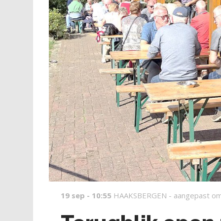
19 sep - 10:55
HAAKSBERGEN -
aangepast om