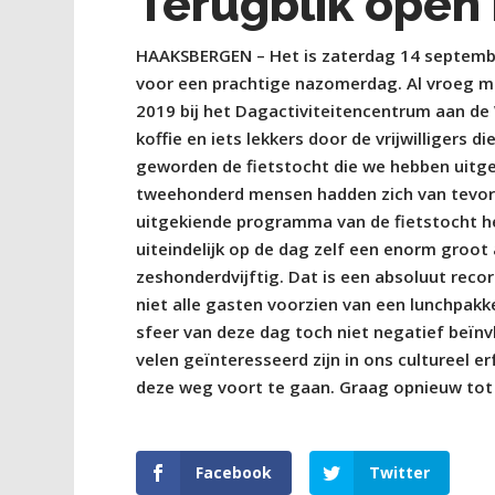
Terugblik ope
HAAKSBERGEN – Het is zaterdag 14 september
voor een prachtige nazomerdag. Al vroeg 
2019 bij het Dagactiviteitencentrum aan de
koffie en iets lekkers door de vrijwilligers d
geworden de fietstocht die we hebben uitgez
tweehonderd mensen hadden zich van tevore
uitgekiende programma van de fietstocht he
uiteindelijk op de dag zelf een enorm groo
zeshonderdvijftig. Dat is een absoluut reco
niet alle gasten voorzien van een lunchpak
sfeer van deze dag toch niet negatief beï
velen geïnteresseerd zijn in ons cultureel 
deze weg voort te gaan. Graag opnieuw tot
Facebook
Twitter