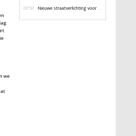
07:57
Nieuwe straatverlichting voor De Veldmaat en De Pas
en
dag
et
ie
en we
dat