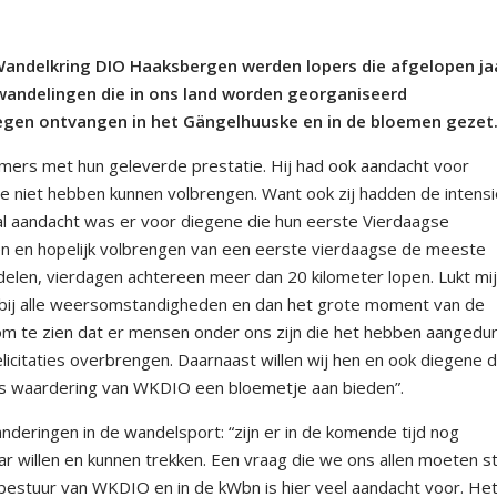
de Wandelkring DIO Haaksbergen werden lopers die afgelopen ja
wandelingen die in ons land worden georganiseerd
gen ontvangen in het Gängelhuuske en in de bloemen gezet
emers met hun geleverde prestatie. Hij had ook aandacht voor
e niet hebben kunnen volbrengen. Want ook zij hadden de intens
aal aandacht was er voor diegene die hun eerste Vierdaagse
rten en hopelijk volbrengen van een eerste vierdaagse de meeste
ndelen, vierdagen achtereen meer dan 20 kilometer lopen. Lukt mi
d bij alle weersomstandigheden en dan het grote moment van de
 om te zien dat er mensen onder ons zijn die het hebben aangedur
icitaties overbrengen. Daarnaast willen wij hen en ook diegene di
ls waardering van WKDIO een bloemetje aan bieden”.
deringen in de wandelsport: “zijn er in de komende tijd nog
ar willen en kunnen trekken. Een vraag die we ons allen moeten st
estuur van WKDIO en in de kWbn is hier veel aandacht voor. He