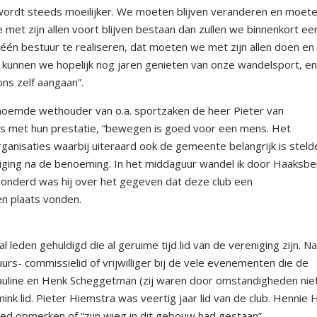
 wordt steeds moeilijker. We moeten blijven veranderen en moet
met zijn allen voort blijven bestaan dan zullen we binnenkort ee
 één bestuur te realiseren, dat moeten we met zijn allen doen en
dan kunnen we hopelijk nog jaren genieten van onze wandelsport, e
ns zelf aangaan”.
emde wethouder van o.a. sportzaken de heer Pieter van
rs met hun prestatie, “bewegen is goed voor een mens. Het
ganisaties waarbij uiteraard ook de gemeente belangrijk is stelde
niging na de benoeming. In het middaguur wandel ik door Haaksb
onderd was hij over het gegeven dat deze club een
en plaats vonden.
 leden gehuldigd die al geruime tijd lid van de vereniging zijn. N
uurs- commissielid of vrijwilliger bij de vele evenementen die de
Pauline en Henk Scheggetman (zij waren door omstandigheden nie
nk lid. Pieter Hiemstra was veertig jaar lid van de club. Hennie 
ed opmerken of “zijn wieg in dit gebouw had gestaan”.