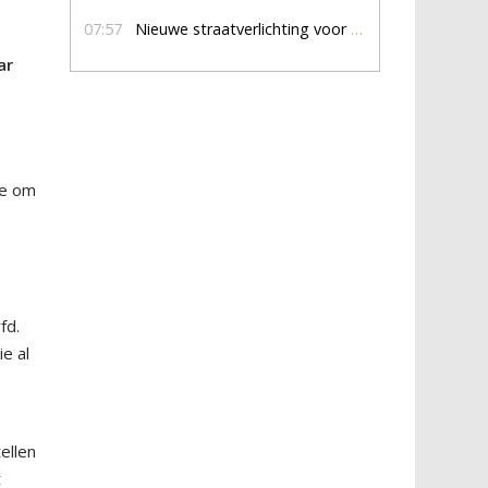
07:57
Nieuwe straatverlichting voor De Veldmaat en De Pas
ar
.
ie om
j
fd.
e al
ellen
t