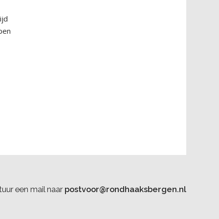
ijd
open
uur een mail naar
postvoor@rondhaaksbergen.nl