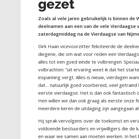
gezet
Zoals al vele jaren gebruikelijk is binnen 
deelnamen aan een van de vele Vierdaagse 
zaterdagmiddag na de Vierdaagse van Nijme
Dirk Haan vicevoorzitter feliciteerde de deeln
diegene, die om wat voor reden een Vierdaags
alles tot een goed einde te volbrengen. Speci
volbrachten: “uit ervaring weet ik dat het sta
inspanning vergt. Alles is nieuw, vierdagen wa
dat… natuurlijk goed voorbereid, veel getrain
eerste vierdaagse. Het is dan ook fantastisch
Hen willen we dan ook graag als eerste onze fel
meerdere keren de uitdaging zijn aangegaan a
Hij sprak vervolgens over de toekomst en veran
voldoende bestuurders en vrijwilligers die de k
en waar we samen aan moeten werken. In het b