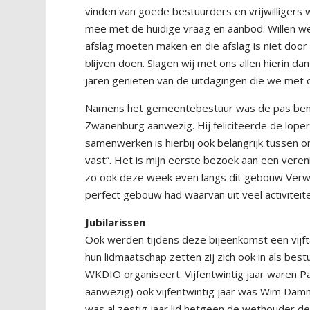
vinden van goede bestuurders en vrijwilligers
mee met de huidige vraag en aanbod. Willen we 
afslag moeten maken en die afslag is niet door
blijven doen. Slagen wij met ons allen hierin 
jaren genieten van de uitdagingen die we met o
Namens het gemeentebestuur was de pas beno
Zwanenburg aanwezig. Hij feliciteerde de lope
samenwerken is hierbij ook belangrijk tussen or
vast”. Het is mijn eerste bezoek aan een vere
zo ook deze week even langs dit gebouw Verw
perfect gebouw had waarvan uit veel activiteit
Jubilarissen
Ook werden tijdens deze bijeenkomst een vijftal
hun lidmaatschap zetten zij zich ook in als best
WKDIO organiseert. Vijfentwintig jaar waren 
aanwezig) ook vijfentwintig jaar was Wim Dammi
was al zestig jaar lid hetgeen de wethouder de