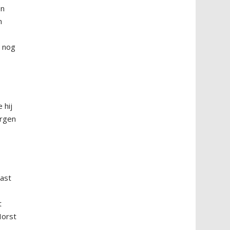
en
n
n nog
 hij
ergen
aast
t
Horst