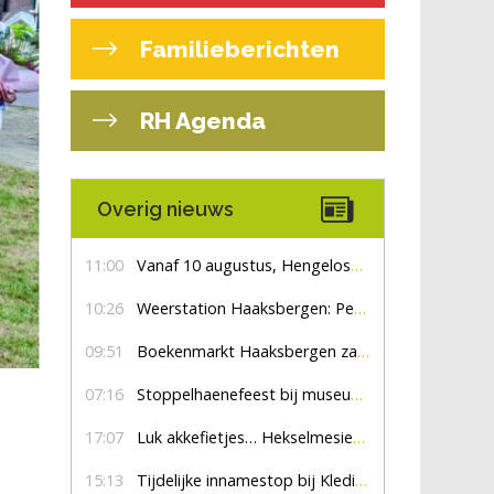
Familieberichten
RH Agenda
Overig nieuws
11:00
Vanaf 10 augustus, Hengelosestraat drie weken dicht voor doorgaand verkeer
10:26
Weerstation Haaksbergen: Perioden met zon en droog
09:51
Boekenmarkt Haaksbergen zaterdag 8 augustus, marktplein Haaksbergen
07:16
Stoppelhaenefeest bij museum De Lebbenbrugge
17:07
Luk akkefietjes… HekselmesienHarry
15:13
Tijdelijke innamestop bij Kledingbank Stefania