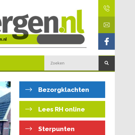
Bezorgklachten
Lees RH online
Sterpunten