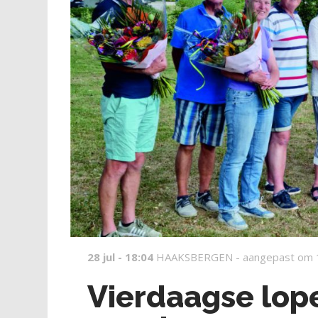
28 jul - 18:04
HAAKSBERGEN -
aangepast om 
Vierdaagse lop