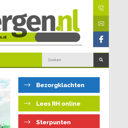
Bezorgklachten
Lees RH online
Sterpunten