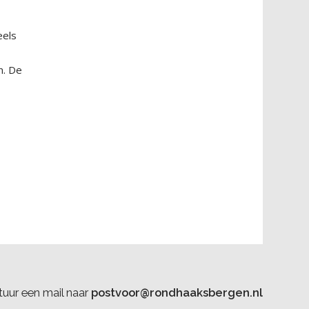
eels
n. De
uur een mail naar
postvoor@rondhaaksbergen.nl