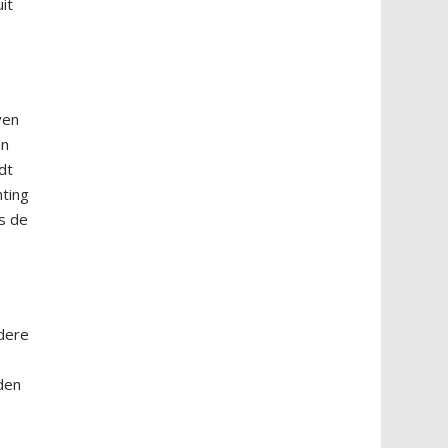
it
ven
an
dt
hting
s de
dere
nden