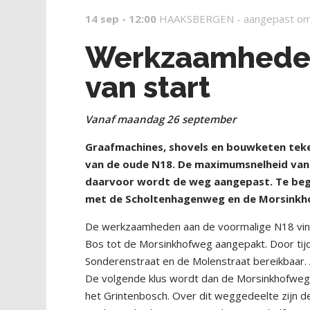
14 sep - 12:00
HAAKSBERGEN -
aangepast om
Werkzaamheden
van start
Vanaf maandag 26 september
Graafmachines, shovels en bouwketen tek
van de oude N18. De maximumsnelheid van
daarvoor wordt de weg aangepast. Te begi
met de Scholtenhagenweg en de Morsink
De werkzaamheden aan de voormalige N18 vind
Bos tot de Morsinkhofweg aangepakt. Door tijd
Sonderenstraat en de Molenstraat bereikbaar. Al
De volgende klus wordt dan de Morsinkhofweg t
het Grintenbosch. Over dit weggedeelte zijn 