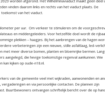
2023 worden afgerond. Het Wilhelminaviaduct maakt geen deel u
en vinden daarom links en rechts van het viaduct plaats. De
 toekomst van het viaduct.
lometer per uur.
Om verkeer te stimuleren om de voorgeschre
en plateaus en middengeleiders. Voor hetzelfde doel wordt de rijba
 sommige plekken – haagjes. Bij het aanbrengen van de hagen wor
rdere verbeteringen zijn een nieuwe, stille asfaltlaag, led-verlic
oen met meer diverse bomen, planten en bloemrijke bermen. Lang
rs aangelegd, die hevige toekomstige regenval aankunnen. Wie
en kan kijken op oude-n18.nl.
erkers van de gemeente veel met wijkraden, aanwonenden en an
 vergaderingen en via persoonlijke contacten. De plannen zijn
ast. Buurtbewoners ontvangen schriftelijk bericht over de op ha