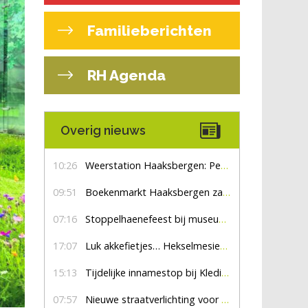
Familieberichten
RH Agenda
Overig nieuws
10:26
Weerstation Haaksbergen: Perioden met zon en droog
09:51
Boekenmarkt Haaksbergen zaterdag 8 augustus, marktplein Haaksbergen
07:16
Stoppelhaenefeest bij museum De Lebbenbrugge
17:07
Luk akkefietjes… HekselmesienHarry
15:13
Tijdelijke innamestop bij Kledingbank Stefania
07:57
Nieuwe straatverlichting voor De Veldmaat en De Pas