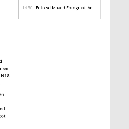
14:50
Foto vd Maand Fotograaf: Anna Jalving
d
r en
e N18
.
en
nd.
tot