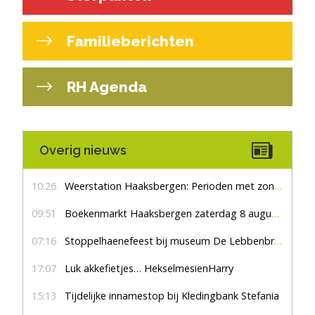
Familieberichten
RH Agenda
Overig nieuws
10:26
Weerstation Haaksbergen: Perioden met zon en droog
09:51
Boekenmarkt Haaksbergen zaterdag 8 augustus, marktplein Haaksbergen
07:16
Stoppelhaenefeest bij museum De Lebbenbrugge
17:07
Luk akkefietjes… HekselmesienHarry
15:13
Tijdelijke innamestop bij Kledingbank Stefania