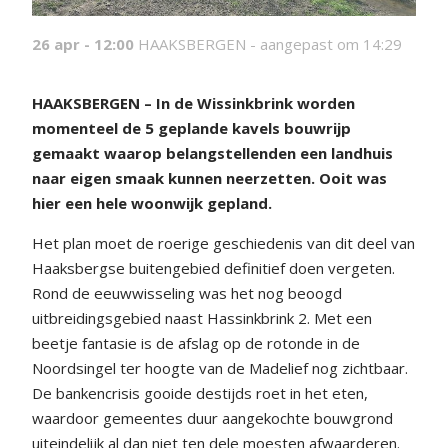
26 apr - 12:00
HAAKSBERGEN -
aangepast om 14:29
HAAKSBERGEN – In de Wissinkbrink worden
momenteel de 5 geplande kavels bouwrijp
gemaakt waarop belangstellenden een landhuis
naar eigen smaak kunnen neerzetten. Ooit was
hier een hele woonwijk gepland.
Het plan moet de roerige geschiedenis van dit deel van
Haaksbergse buitengebied definitief doen vergeten.
Rond de eeuwwisseling was het nog beoogd
uitbreidingsgebied naast Hassinkbrink 2. Met een
beetje fantasie is de afslag op de rotonde in de
Noordsingel ter hoogte van de Madelief nog zichtbaar.
De bankencrisis gooide destijds roet in het eten,
waardoor gemeentes duur aangekochte bouwgrond
uiteindelijk al dan niet ten dele moesten afwaarderen.