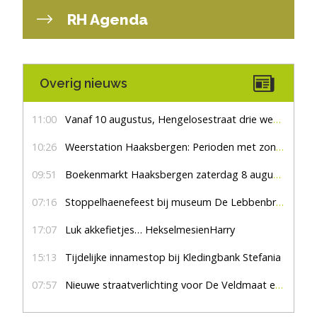
RH Agenda
Overig nieuws
11:00
Vanaf 10 augustus, Hengelosestraat drie weken dicht voor doorgaand verkeer
10:26
Weerstation Haaksbergen: Perioden met zon en droog
09:51
Boekenmarkt Haaksbergen zaterdag 8 augustus, marktplein Haaksbergen
07:16
Stoppelhaenefeest bij museum De Lebbenbrugge
17:07
Luk akkefietjes… HekselmesienHarry
15:13
Tijdelijke innamestop bij Kledingbank Stefania
07:57
Nieuwe straatverlichting voor De Veldmaat en De Pas