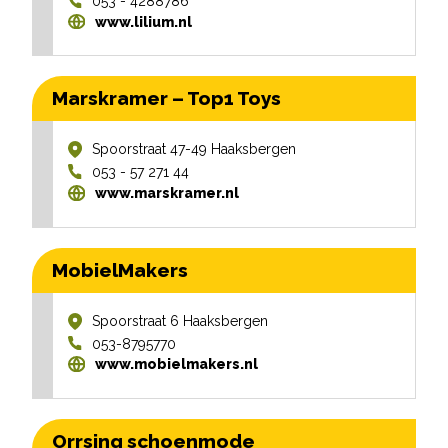
053 - 4288786
www.lilium.nl
Marskramer – Top1 Toys
Spoorstraat 47-49
Haaksbergen
053 - 57 271 44
www.marskramer.nl
MobielMakers
Spoorstraat 6
Haaksbergen
053-8795770
www.mobielmakers.nl
Orrsing schoenmode