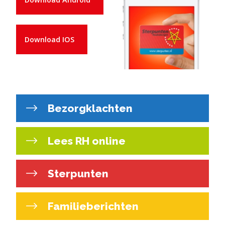
Download IOS
Bezorgklachten
Lees RH online
Sterpunten
Familieberichten