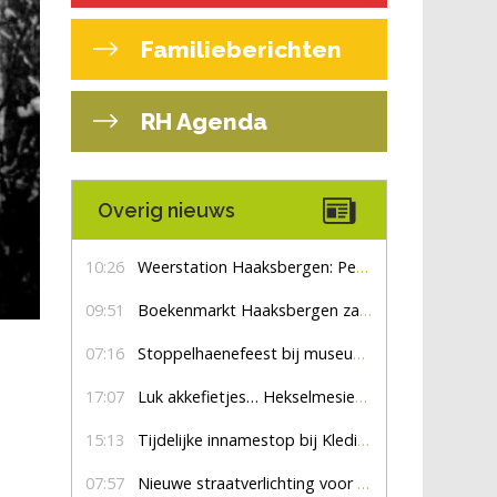
Familieberichten
RH Agenda
Overig nieuws
10:26
Weerstation Haaksbergen: Perioden met zon en droog
09:51
Boekenmarkt Haaksbergen zaterdag 8 augustus, marktplein Haaksbergen
07:16
Stoppelhaenefeest bij museum De Lebbenbrugge
17:07
Luk akkefietjes… HekselmesienHarry
15:13
Tijdelijke innamestop bij Kledingbank Stefania
07:57
Nieuwe straatverlichting voor De Veldmaat en De Pas