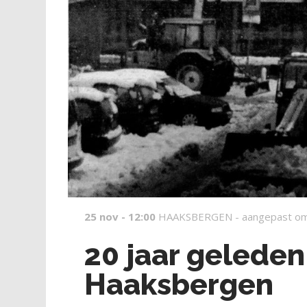
25 nov - 12:00
HAAKSBERGEN -
aangepast om
20 jaar geleden
Haaksbergen