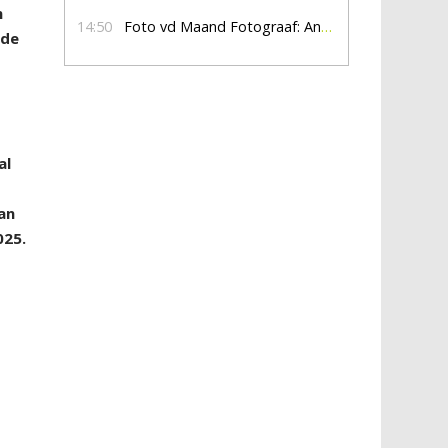
n
14:50
Foto vd Maand Fotograaf: Anna Jalving
 de
al
an
025.