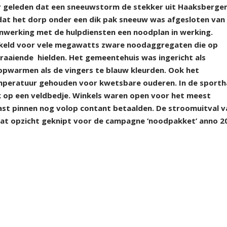
r geleden dat een sneeuwstorm de stekker uit Haaksberge
at het dorp onder een dik pak sneeuw was afgesloten van
nwerking met de hulpdiensten een noodplan in werking.
akeld voor vele megawatts zware noodaggregaten die op
draaiende
hielden. Het gemeentehuis was ingericht als
opwarmen als de vingers te blauw kleurden. Ook het
peratuur gehouden voor kwetsbare ouderen. In de sporth
ek op een veldbedje. Winkels waren open voor het meest
ast pinnen nog volop contant betaalden. De stroomuitval v
at opzicht geknipt voor de campagne ‘noodpakket’ anno 2