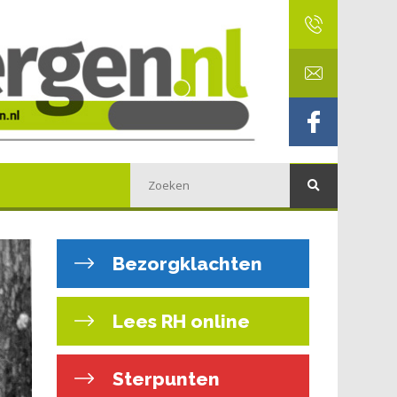
Bezorgklachten
Lees RH online
Sterpunten