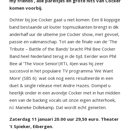
my friends’, alle pareltjes en grote hits van Cocker
komen voorbij.
Dichter bij Joe Cocker gaat u niet komen. Een 8 koppige
band bestaande uit louter topmuzikanten brengt in dik
anderhalf uur de ultieme Joe Cocker show, met gevoel,
passie en vakmanschap. Tot aan de finale van de ‘The
Tribute – Battle of the Bands’ bracht Phil Bee Cocker
Band heel Nederland terug in de tijd. Eerder won Phil
Bee al ‘The Voice Senior’(RTL 4)en was hij zeer
succesvol in het populaire TV programma ‘We Want
More’ (SBS 6) wat ook nog eens resulteerde in een
duet & single release met Andre Hazes. Dompel u
heerlijk onder in een avondje Cocker met in hun midden
een van de backing vocals uit onze eigen achterhoek,
n.l. Marieke Dollekamp. Dat wordt echt genieten.
Zaterdag 11 januari 20.00 uur 29,50 euro. Theater
’t Spieker, Eibergen.