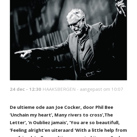
24 dec - 12:30
HAAKSBERGEN -
aangepast om 10:07
D
e ultieme ode aan Joe Cocker, door Phil Bee
‘Unchain my heart’, Many rivers to cross’,The
Letter’, ‘n Oubliez jamais’, ‘You are so beautifull,
‘Feeling alright’en uiteraard ‘With a little help from