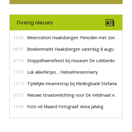
Overig nieuws
10:26
Weerstation Haaksbergen: Perioden met zon en droog
09:51
Boekenmarkt Haaksbergen zaterdag 8 augustus, marktplein Haaksbergen
07:16
Stoppelhaenefeest bij museum De Lebbenbrugge
17:07
Luk akkefietjes… HekselmesienHarry
15:13
Tijdelijke innamestop bij Kledingbank Stefania
07:57
Nieuwe straatverlichting voor De Veldmaat en De Pas
14:50
Foto vd Maand Fotograaf: Anna Jalving