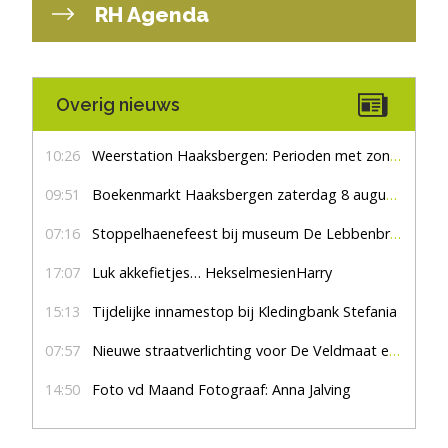
RH Agenda
Overig nieuws
10:26
Weerstation Haaksbergen: Perioden met zon en droog
09:51
Boekenmarkt Haaksbergen zaterdag 8 augustus, marktplein Haaksbergen
07:16
Stoppelhaenefeest bij museum De Lebbenbrugge
17:07
Luk akkefietjes… HekselmesienHarry
15:13
Tijdelijke innamestop bij Kledingbank Stefania
07:57
Nieuwe straatverlichting voor De Veldmaat en De Pas
14:50
Foto vd Maand Fotograaf: Anna Jalving