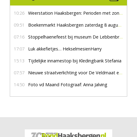
10:26
Weerstation Haaksbergen: Perioden met zon en droog
09:51
Boekenmarkt Haaksbergen zaterdag 8 augustus, marktplein Haaksbergen
07:16
Stoppelhaenefeest bij museum De Lebbenbrugge
17:07
Luk akkefietjes… HekselmesienHarry
15:13
Tijdelijke innamestop bij Kledingbank Stefania
07:57
Nieuwe straatverlichting voor De Veldmaat en De Pas
14:50
Foto vd Maand Fotograaf: Anna Jalving