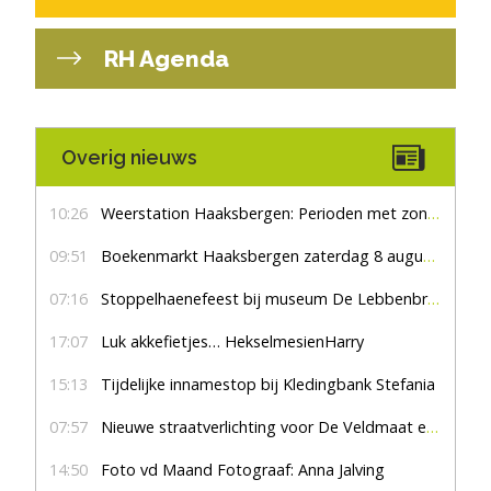
RH Agenda
Overig nieuws
10:26
Weerstation Haaksbergen: Perioden met zon en droog
09:51
Boekenmarkt Haaksbergen zaterdag 8 augustus, marktplein Haaksbergen
07:16
Stoppelhaenefeest bij museum De Lebbenbrugge
17:07
Luk akkefietjes… HekselmesienHarry
15:13
Tijdelijke innamestop bij Kledingbank Stefania
07:57
Nieuwe straatverlichting voor De Veldmaat en De Pas
14:50
Foto vd Maand Fotograaf: Anna Jalving