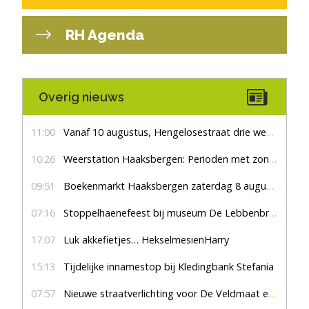
RH Agenda
Overig nieuws
11:00
Vanaf 10 augustus, Hengelosestraat drie weken dicht voor doorgaand verkeer
10:26
Weerstation Haaksbergen: Perioden met zon en droog
09:51
Boekenmarkt Haaksbergen zaterdag 8 augustus, marktplein Haaksbergen
07:16
Stoppelhaenefeest bij museum De Lebbenbrugge
17:07
Luk akkefietjes… HekselmesienHarry
15:13
Tijdelijke innamestop bij Kledingbank Stefania
07:57
Nieuwe straatverlichting voor De Veldmaat en De Pas