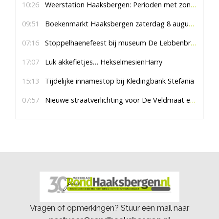
10:26
Weerstation Haaksbergen: Perioden met zon en droog
09:51
Boekenmarkt Haaksbergen zaterdag 8 augustus, marktplein Haaksbergen
07:16
Stoppelhaenefeest bij museum De Lebbenbrugge
17:07
Luk akkefietjes… HekselmesienHarry
15:13
Tijdelijke innamestop bij Kledingbank Stefania
07:57
Nieuwe straatverlichting voor De Veldmaat en De Pas
Vragen of opmerkingen? Stuur een mail naar