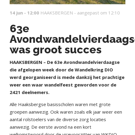
14 jun - 12:00
HAAKSBERGEN -
aangepast om 12:10
63e
Avondwandelvierdaags
was groot succes
HAAKSBERGEN – De 63e Avondwandelvierdaagse
die afgelopen week door de Wandelkring DIO
werd georganiseerd is mede dankzij het prachtige
weer een waar wandelfeest geworden voor de
2421 deelnemers.
Alle Haaksbergse basisscholen waren met grote
groepen aanwezig. Ook waren zoals elk jaar weer een
aantal rolstoelers van de diverse zorg locaties
aanwezig. De eerste avond na een kort
welkomstwoord door de vicevoorzitter van WKDIO