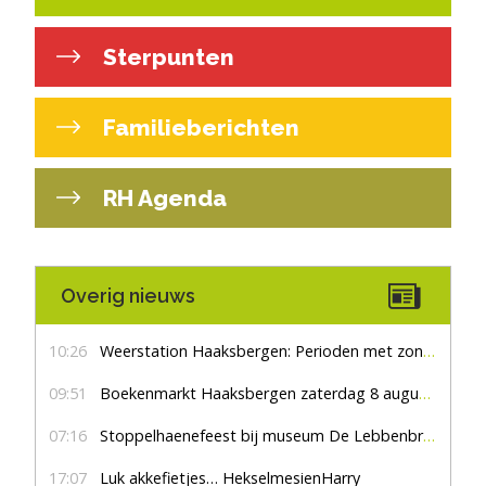
Sterpunten
Familieberichten
RH Agenda
Overig nieuws
10:26
Weerstation Haaksbergen: Perioden met zon en droog
09:51
Boekenmarkt Haaksbergen zaterdag 8 augustus, marktplein Haaksbergen
07:16
Stoppelhaenefeest bij museum De Lebbenbrugge
17:07
Luk akkefietjes… HekselmesienHarry