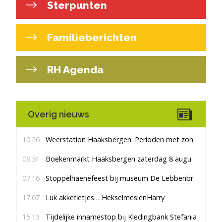
Sterpunten
Familieberichten
RH Agenda
Overig nieuws
10:26
Weerstation Haaksbergen: Perioden met zon en droog
09:51
Boekenmarkt Haaksbergen zaterdag 8 augustus, marktplein Haaksbergen
07:16
Stoppelhaenefeest bij museum De Lebbenbrugge
17:07
Luk akkefietjes… HekselmesienHarry
15:13
Tijdelijke innamestop bij Kledingbank Stefania