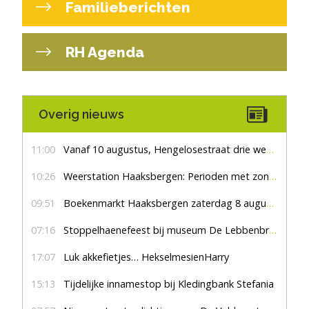
Familieberichten
RH Agenda
Overig nieuws
11:00
Vanaf 10 augustus, Hengelosestraat drie weken dicht voor doorgaand verkeer
10:26
Weerstation Haaksbergen: Perioden met zon en droog
09:51
Boekenmarkt Haaksbergen zaterdag 8 augustus, marktplein Haaksbergen
07:16
Stoppelhaenefeest bij museum De Lebbenbrugge
17:07
Luk akkefietjes… HekselmesienHarry
15:13
Tijdelijke innamestop bij Kledingbank Stefania