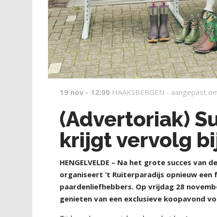
19 nov - 12:00
HAAKSBERGEN -
aangepast om
(Advertoriak) S
krijgt vervolg bi
HENGELVELDE – Na het grote succes van de
organiseert ‘t Ruiterparadijs opnieuw een f
paardenliefhebbers. Op vrijdag 28 novembe
genieten van een exclusieve koopavond vol