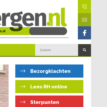
Bezorgklachten
Lees RH online
Sterpunten