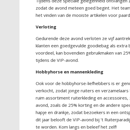
Tijdens deze speciale gelegenheid ontvangen 
zodat de avond meteen goed begint. Het team va
het vinden van de mooiste artikelen voor paard 
Verloting
Gedurende deze avond verloten ze vijf aantre
klanten een goedgevulde goodiebag als extra b
voordeel, kan bovendien gebruikmaken van 25% k
tijdens de VIP-avond.
Hobbyhorse en mannenkleding
Ook voor de hobbyhorse-liefhebbers is er geno
verkocht, zodat jonge ruiters en verzamelaars 
ruim assortiment ruiterkleding en accessoires
avond, zoals de 25% korting en de andere speci
hapje en drankje, zodat bezoekers in een onts
dit jaar belooft de VIP-avond bij ‘t Ruiterpara
te worden. Kom langs en beleef het zelf!