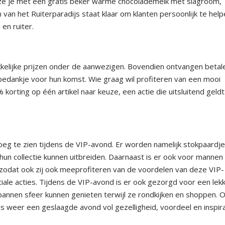
ze je met een gratis beker warme chocolademelk met slagroom,
n het Ruiterparadijs staat klaar om klanten persoonlijk te helpe
en ruiter.
kkelijke prijzen onder de aanwezigen. Bovendien ontvangen beta
edankje voor hun komst. Wie graag wil profiteren van een mooi
orting op één artikel naar keuze, een actie die uitsluitend geldt
eg te zien tijdens de VIP-avond. Er worden namelijk stokpaardj
hun collectie kunnen uitbreiden. Daarnaast is er ook voor mannen
, zodat ook zij ook meeprofiteren van de voordelen van deze VIP-
ale acties. Tijdens de VIP-avond is er ook gezorgd voor een lek
pannen sfeer kunnen genieten terwijl ze rondkijken en shoppen. 
dijs weer een geslaagde avond vol gezelligheid, voordeel en inspir