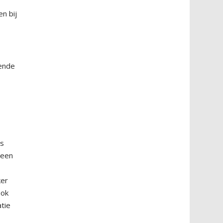
n bij
lende
es
 een
ker
Ook
atie