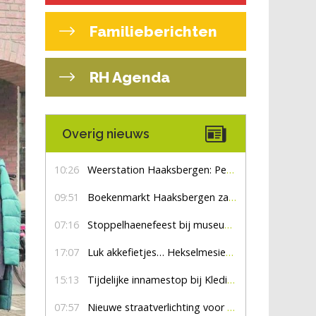
Familieberichten
RH Agenda
Overig nieuws
10:26
Weerstation Haaksbergen: Perioden met zon en droog
09:51
Boekenmarkt Haaksbergen zaterdag 8 augustus, marktplein Haaksbergen
07:16
Stoppelhaenefeest bij museum De Lebbenbrugge
17:07
Luk akkefietjes… HekselmesienHarry
15:13
Tijdelijke innamestop bij Kledingbank Stefania
07:57
Nieuwe straatverlichting voor De Veldmaat en De Pas