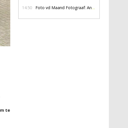
14:50
Foto vd Maand Fotograaf: Anna Jalving
,
om te