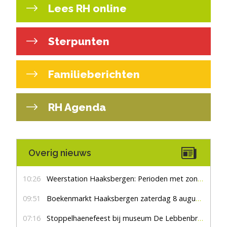
Lees RH online
Sterpunten
Familieberichten
RH Agenda
Overig nieuws
10:26
Weerstation Haaksbergen: Perioden met zon en droog
09:51
Boekenmarkt Haaksbergen zaterdag 8 augustus, marktplein Haaksbergen
07:16
Stoppelhaenefeest bij museum De Lebbenbrugge