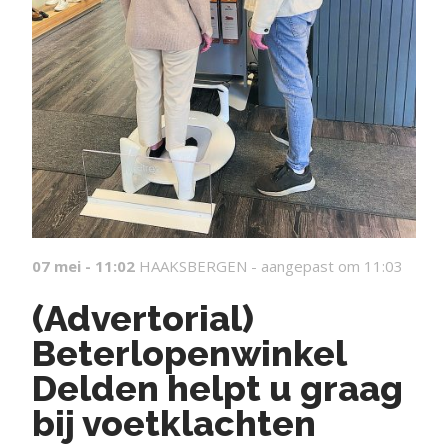
07 mei - 11:02
HAAKSBERGEN -
aangepast om 11:03
(Advertorial)
Beterlopenwinkel
Delden helpt u graag
bij voetklachten