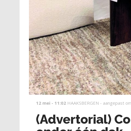
12 mei - 11:02
HAAKSBERGEN -
aangepast om
(Advertorial) 