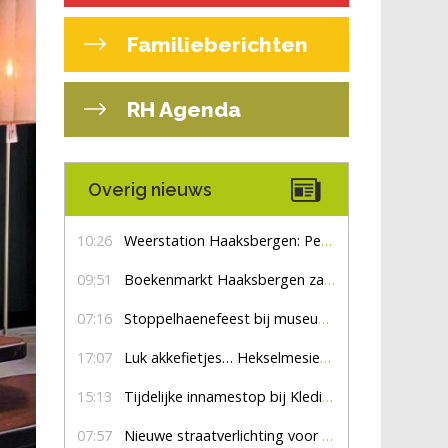
Familieberichten
RH Agenda
Overig nieuws
10:26
Weerstation Haaksbergen: Perioden met zon en droog
09:51
Boekenmarkt Haaksbergen zaterdag 8 augustus, marktplein Haaksbergen
07:16
Stoppelhaenefeest bij museum De Lebbenbrugge
17:07
Luk akkefietjes… HekselmesienHarry
15:13
Tijdelijke innamestop bij Kledingbank Stefania
07:57
Nieuwe straatverlichting voor De Veldmaat en De Pas