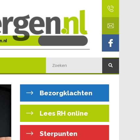
Bezorgklachten
Lees RH online
Sterpunten