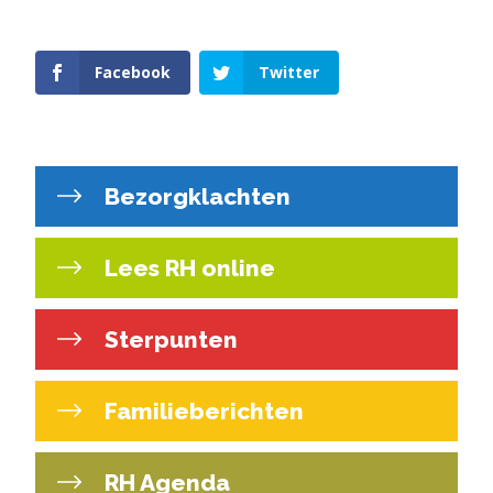
Facebook
Twitter
Bezorgklachten
Lees RH online
Sterpunten
Familieberichten
RH Agenda