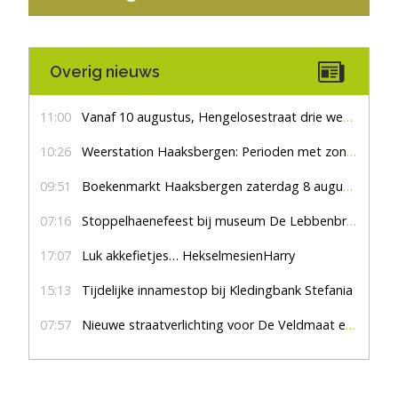
Overig nieuws
11:00
Vanaf 10 augustus, Hengelosestraat drie weken dicht voor doorgaand verkeer
10:26
Weerstation Haaksbergen: Perioden met zon en droog
09:51
Boekenmarkt Haaksbergen zaterdag 8 augustus, marktplein Haaksbergen
07:16
Stoppelhaenefeest bij museum De Lebbenbrugge
17:07
Luk akkefietjes… HekselmesienHarry
15:13
Tijdelijke innamestop bij Kledingbank Stefania
07:57
Nieuwe straatverlichting voor De Veldmaat en De Pas