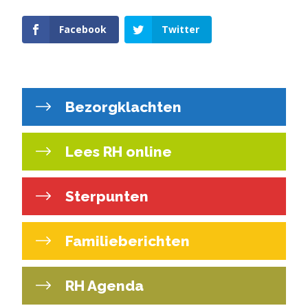
Facebook
Twitter
Bezorgklachten
Lees RH online
Sterpunten
Familieberichten
RH Agenda