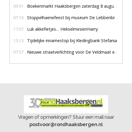
09:51
Boekenmarkt Haaksbergen zaterdag 8 augustus, marktplein Haaksbergen
07:16
Stoppelhaenefeest bij museum De Lebbenbrugge
17:07
Luk akkefietjes… HekselmesienHarry
15:13
Tijdelijke innamestop bij Kledingbank Stefania
07:57
Nieuwe straatverlichting voor De Veldmaat en De Pas
Vragen of opmerkingen? Stuur een mail naar
postvoor@rondhaaksbergen.nl