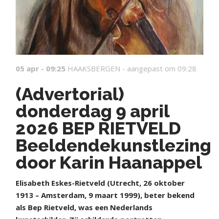
05 apr - 09:25
HAAKSBERGEN -
aangepast om 09:28
(Advertorial)
donderdag 9 april
2026 BEP RIETVELD
Beeldendekunstlezing
door Karin Haanappel
E
lisabeth Eskes-Rietveld (Utrecht, 26 oktober
1913 – Amsterdam, 9 maart 1999), beter bekend
als Bep Rietveld, was een Nederlands