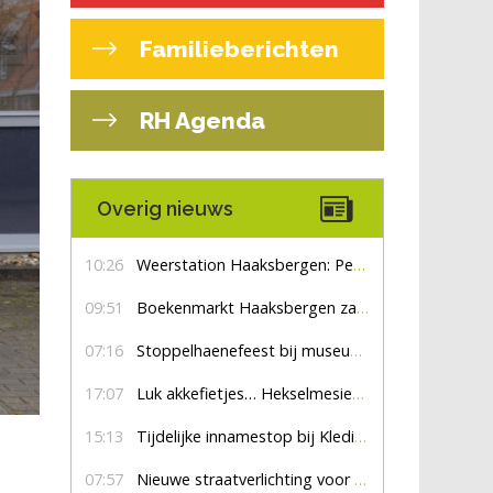
Familieberichten
RH Agenda
Overig nieuws
10:26
Weerstation Haaksbergen: Perioden met zon en droog
09:51
Boekenmarkt Haaksbergen zaterdag 8 augustus, marktplein Haaksbergen
07:16
Stoppelhaenefeest bij museum De Lebbenbrugge
17:07
Luk akkefietjes… HekselmesienHarry
15:13
Tijdelijke innamestop bij Kledingbank Stefania
07:57
Nieuwe straatverlichting voor De Veldmaat en De Pas