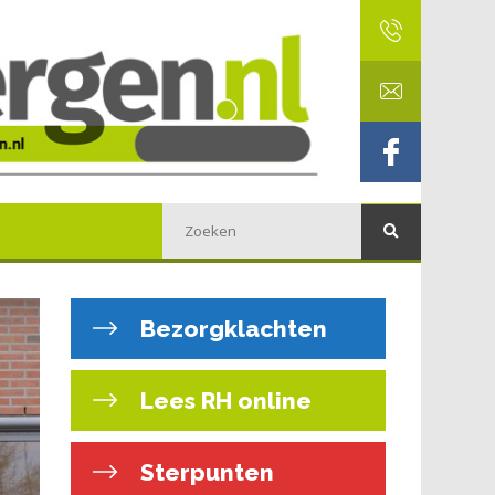
Bezorgklachten
Lees RH online
Sterpunten