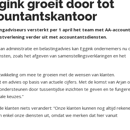
gink groeit door tot
ountantskantoor
ingadviseurs versterkt per 1 april het team met AA-accoun
stverlening verder uit met accountantsdiensten.
an administratie en belastingadvies kan Eggink ondernemers nu 
sten, zoals het afgeven van samenstellingsverklaringen en het
ontwikkeling om mee te groeien met de wensen van klanten.
en advies op basis van actuele cijfers. Met de komst van Arjan 
 ondersteunen door tussentijdse inzichten te geven en te fungere
cale keuzes.”
e klanten niets verandert: “Onze klanten kunnen nog altijd reken
 enkel onze diensten uit, omdat we merken dat hier vanuit