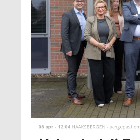
08 apr - 12:04
HAAKSBERGEN -
aangepast om