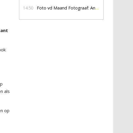
14:50
Foto vd Maand Fotograaf: Anna Jalving
tant
ook
op
n als
en op