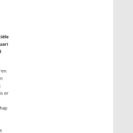
iële
uari
l
ren.
en
k
is er
chap
js