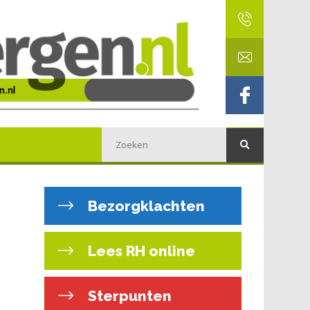
Bezorgklachten
Lees RH online
Sterpunten