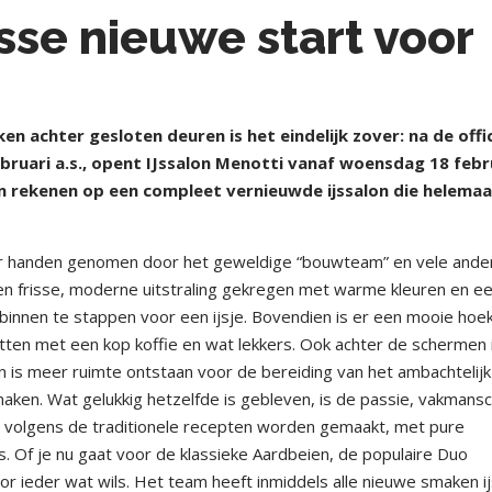
isse nieuwe start voor
i
achter gesloten deuren is het eindelijk zover: na de offic
ruari a.s., opent IJssalon Menotti vanaf woensdag 18 febr
n rekenen op een compleet vernieuwde ijssalon die helemaa
der handen genomen door het geweldige “bouwteam” en vele ande
 een frisse, moderne uitstraling gekregen met warme kleuren en e
binnen te stappen voor een ijsje. Bovendien is er een mooie hoe
tten met een kop koffie en wat lekkers. Ook achter de schermen 
n is meer ruimte ontstaan voor de bereiding van het ambachtelijk
maken. Wat gelukkig hetzelfde is gebleven, is de passie, vakmans
en volgens de traditionele recepten worden gemaakt, met pure
 Of je nu gaat voor de klassieke Aardbeien, de populaire Duo
oor ieder wat wils. Het team heeft inmiddels alle nieuwe smaken i