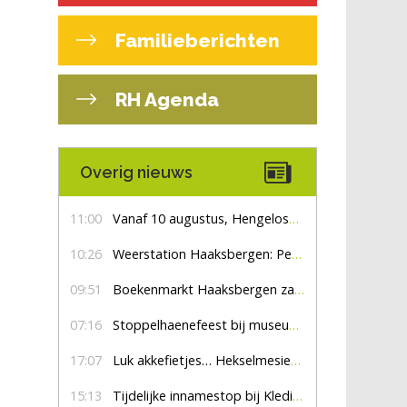
Familieberichten
RH Agenda
Overig nieuws
11:00
Vanaf 10 augustus, Hengelosestraat drie weken dicht voor doorgaand verkeer
10:26
Weerstation Haaksbergen: Perioden met zon en droog
09:51
Boekenmarkt Haaksbergen zaterdag 8 augustus, marktplein Haaksbergen
07:16
Stoppelhaenefeest bij museum De Lebbenbrugge
17:07
Luk akkefietjes… HekselmesienHarry
15:13
Tijdelijke innamestop bij Kledingbank Stefania