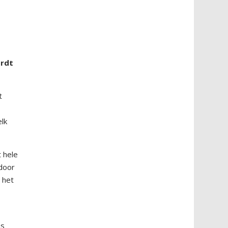
ordt
t
elk
 hele
 door
e het
as