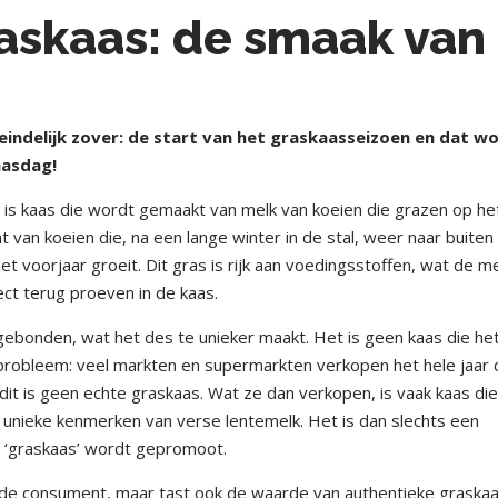
raskaas: de smaak van
indelijk zover: de start van het graskaasseizoen en dat w
aasdag!
is kaas die wordt gemaakt van melk van koeien die grazen op he
van koeien die, na een lange winter in de stal, weer naar buiten
 voorjaar groeit. Dit gras is rijk aan voedingsstoffen, wat de m
ect terug proeven in de kaas.
ebonden, wat het des te unieker maakt. Het is geen kaas die het
t probleem: veel markten en supermarkten verkopen het hele jaar
ar dit is geen echte graskaas. Wat ze dan verkopen, is vaak kaas di
unieke kenmerken van verse lentemelk. Het is dan slechts een
s ‘graskaas’ wordt gepromoot.
r de consument, maar tast ook de waarde van authentieke graska