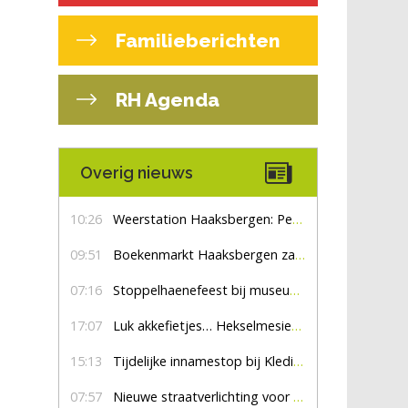
Familieberichten
RH Agenda
Overig nieuws
10:26
Weerstation Haaksbergen: Perioden met zon en droog
09:51
Boekenmarkt Haaksbergen zaterdag 8 augustus, marktplein Haaksbergen
07:16
Stoppelhaenefeest bij museum De Lebbenbrugge
17:07
Luk akkefietjes… HekselmesienHarry
15:13
Tijdelijke innamestop bij Kledingbank Stefania
07:57
Nieuwe straatverlichting voor De Veldmaat en De Pas