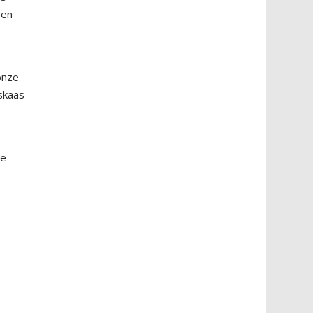
een
onze
askaas
de