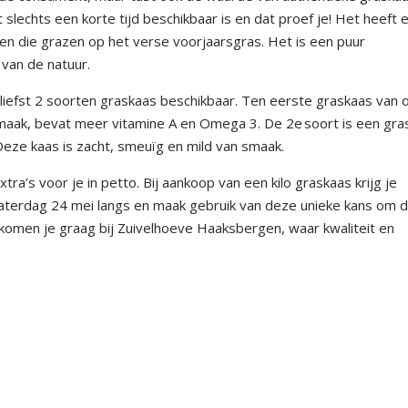
slechts een korte tijd beschikbaar is en dat proef je! Het heeft 
oeien die grazen op het verse voorjaarsgras. Het is een puur
 van de natuur.
iefst 2 soorten graskaas beschikbaar. Ten eerste graskaas van 
n smaak, bevat meer vitamine A en Omega 3. De 2e soort is een gr
Deze kaas is zacht, smeuïg en mild van smaak.
a’s voor je in petto. Bij aankoop van een kilo graskaas krijg je
 zaterdag 24 mei langs en maak gebruik van deze unieke kans om 
komen je graag bij Zuivelhoeve Haaksbergen, waar kwaliteit en