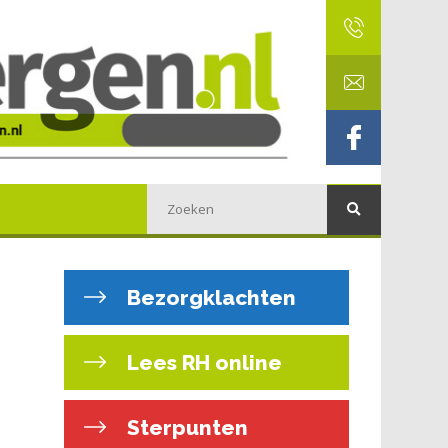
Bezorgklachten
Lees RH online
Sterpunten