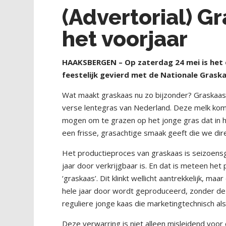
(Advertorial) G
het voorjaar
HAAKSBERGEN – Op zaterdag 24 mei is het e
feestelijk gevierd met de Nationale Grask
Wat maakt graskaas nu zo bijzonder? Graskaas 
verse lentegras van Nederland. Deze melk komt 
mogen om te grazen op het jonge gras dat in het
een frisse, grasachtige smaak geeft die we dir
Het productieproces van graskaas is seizoensg
jaar door verkrijgbaar is. En dat is meteen he
‘graskaas’. Dit klinkt wellicht aantrekkelijk, ma
hele jaar door wordt geproduceerd, zonder de 
reguliere jonge kaas die marketingtechnisch al
Deze verwarring is niet alleen misleidend voo