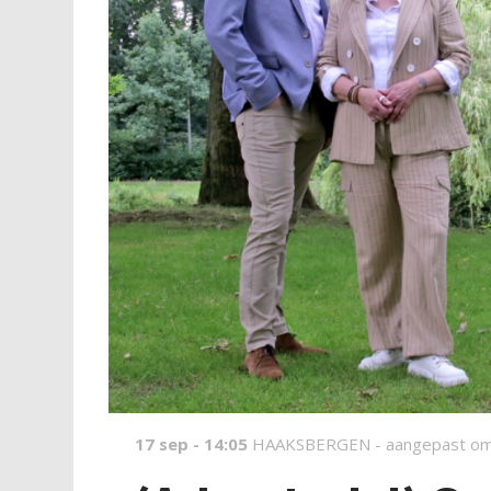
17 sep - 14:05
HAAKSBERGEN -
aangepast om