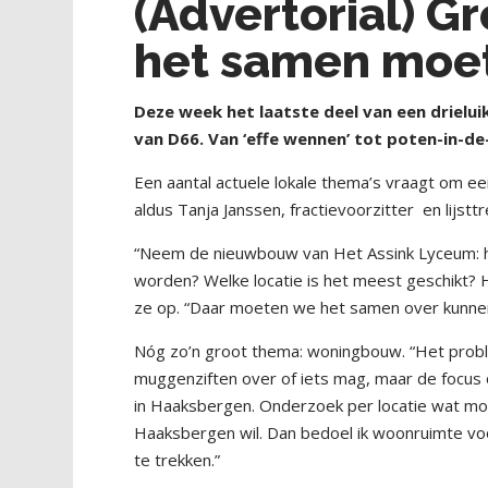
(Advertorial) Gr
het samen moe
D
eze week het laatste deel van een drielu
van D66. Van ‘effe wennen’ tot poten-in-de
Een aantal actuele lokale thema’s vraagt om ee
aldus Tanja Janssen, fractievoorzitter
en lijstt
“Neem de nieuwbouw van Het Assink Lyceum:
worden? Welke locatie is het meest geschikt? 
ze op. “Daar moeten we het samen over kunnen 
Nóg zo’n groot thema: woningbouw. “Het proble
muggenziften over of iets mag, maar de focus 
in Haaksbergen. Onderzoek per locatie wat moge
Haaksbergen wil. Dan bedoel ik woonruimte vo
te trekken.”