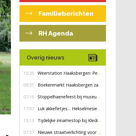
Familieberichten
RH Agenda
Overig nieuws
10:26
Weerstation Haaksbergen: Perioden met zon en droog
09:51
Boekenmarkt Haaksbergen zaterdag 8 augustus, marktplein Haaksbergen
07:16
Stoppelhaenefeest bij museum De Lebbenbrugge
17:07
Luk akkefietjes… HekselmesienHarry
15:13
Tijdelijke innamestop bij Kledingbank Stefania
07:57
Nieuwe straatverlichting voor De Veldmaat en De Pas