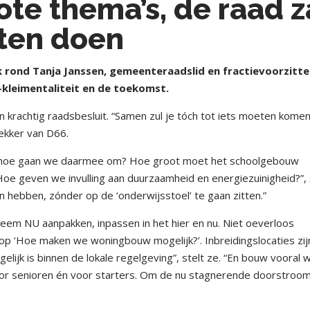
ote thema’s, de raad z
ten doen
ik rond Tanja Janssen, gemeenteraadslid en fractievoorzitte
-kleimentaliteit en de toekomst.
n krachtig raadsbesluit. “Samen zul je tóch tot iets moeten komen
rekker van D66.
 hoe gaan we daarmee om? Hoe groot moet het schoolgebouw
Hoe geven we invulling aan duurzaamheid en energiezuinigheid?”,
hebben, zónder op de ‘onderwijsstoel’ te gaan zitten.”
em NU aanpakken, inpassen in het hier en nu. Niet oeverloos
op ‘Hoe maken we woningbouw mogelijk?’. Inbreidingslocaties zij
lijk is binnen de lokale regelgeving”, stelt ze. “En bouw vooral 
or senioren én voor starters. Om de nu stagnerende doorstroom