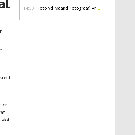
al
14:50
Foto vd Maand Fotograaf: Anna Jalving
r
”,
 somt
n er
wat
 vlot