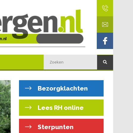
Bezorgklachten
Lees RH online
Sterpunten